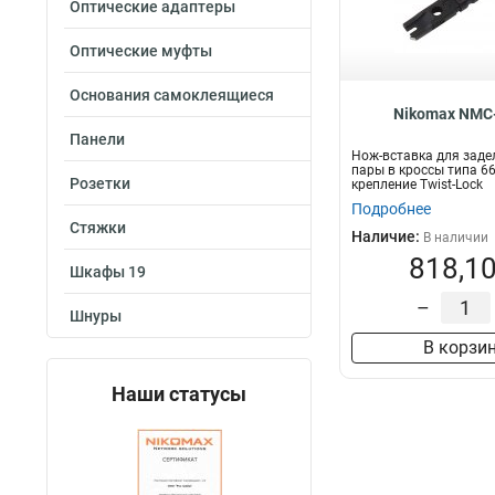
Металл
Оптические адаптеры
3
Оптические муфты
Основания самоклеящиеся
Nikomax NMC
Панели
Нож-вставка для заде
пары в кроссы типа 66
Розетки
крепление Twist-Lock
Подробнее
Стяжки
Наличие:
В наличии
818,10
Шкафы 19
–
Шнуры
В корзи
Наши статусы