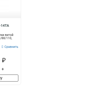
5
1
RJ11/6P4C
4
1
1
4P2C
3
1
1
4P4C
2
1
1
-14TA
лки витой
/88/110,
Сравнить
 ₽
+
ну