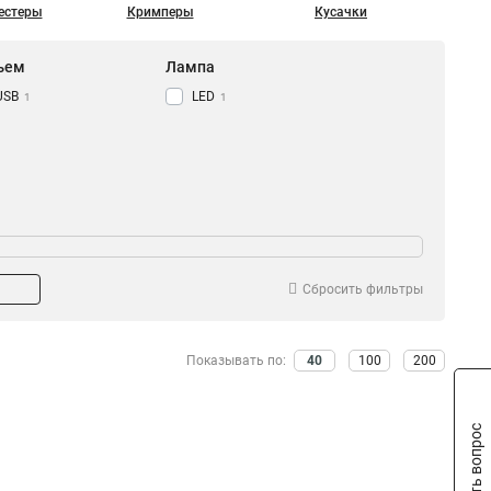
естеры
Кримперы
Кусачки
ъем
Лампа
USB
LED
1
1
ина мм
Толщина мм
4,8
1
1
1
2,2
1,6
1
1
Сбросить фильтры
Показывать по:
40
100
200
т
Экран
Задать вопрос
Желтый
LCD
21
2