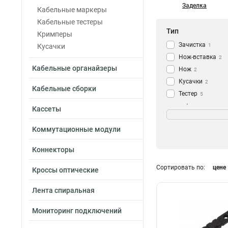
Заделка
Кабельные маркеры
Кабельные тестеры
Тип
Кримперы
Зачистка
Кусачки
1
Нож-вставка
2
Кабельные органайзеры
Нож
2
Кусачки
2
Кабельные сборки
Тестер
5
Устройство
Тип оборудовани
9
Кассеты
Маркер
21
110
2
Коммутационные модули
66/88/110
1
Коннекторы
Сортировать по:
цене
Кроссы оптические
Лента спиральная
Материал
Нейлоновый
1
Мониторинг подключений
Сталь
3