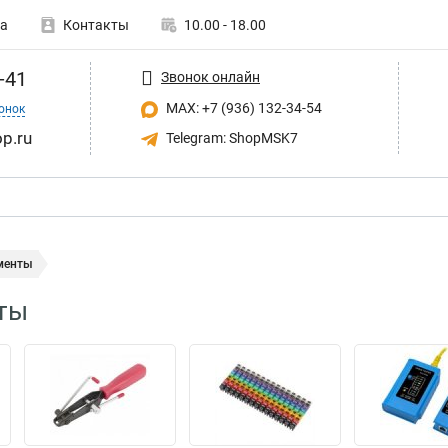
а
Контакты
10.00 - 18.00
-41
Звонок онлайн
MAX: +7 (936) 132-34-54
онок
p.ru
Telegram: ShopMSK7
менты
ты