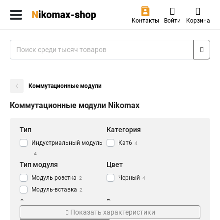
Контакты
Войти
Корзина
Коммутационные модули
Коммутационные модули Nikomax
Тип
Категория
Индустриальный модуль
Кат6
4
4
Тип модуля
Цвет
Модуль-розетка
Черный
2
4
Модуль-вставка
2
Степень защиты
Разъемы
Показать характеристики
IP67
RJ45/8P8C
4
4