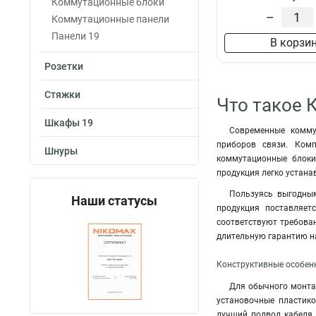
Коммутационные блоки
–
Коммутационные панели
Панели 19
В корзи
Розетки
Стяжки
Что такое 
Шкафы 19
Современные комму
приборов связи. Ком
Шнуры
коммутационные блоки
продукция легко устана
Пользуясь выгодны
Наши статусы
продукция поставляет
соответствуют требова
длительную гарантию н
Конструктивные особен
Для обычного монта
установочные пластико
лучший подвод кабеля.