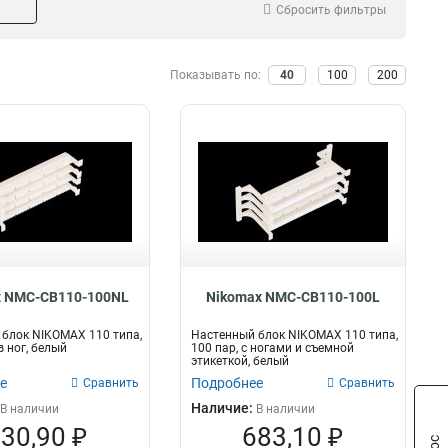
Сбросить фильтры
Показывать по:
40
100
200
x NMC-CB110-100NL
Nikomax NMC-CB110-100L
блок NIKOMAX 110 типа,
Настенный блок NIKOMAX 110 типа,
з ног, белый
100 пар, с ногами и cъемной
этикеткой, белый
е
Подробнее
Сравнить
Сравнить
Наличие:
В наличии
В наличии
30,90 ₽
683,10 ₽