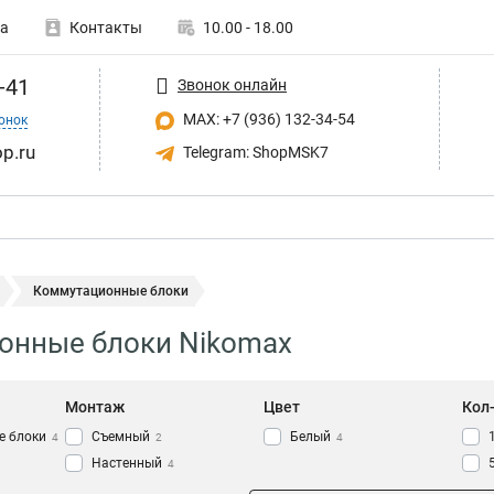
а
Контакты
10.00 - 18.00
-41
Звонок онлайн
MAX: +7 (936) 132-34-54
онок
p.ru
Telegram: ShopMSK7
Коммутационные блоки
онные блоки Nikomax
Монтаж
Цвет
Кол
е блоки
Cъемный
Белый
4
2
4
Настенный
4