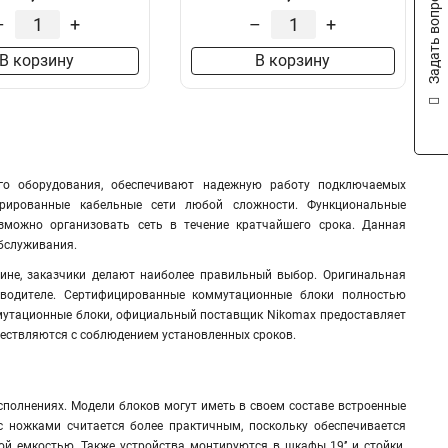
Задать вопрос
–
+
–
+
В корзину
В корзину
го оборудования, обеспечивают надежную работу подключаемых
урированные кабельные сети любой сложности. Функциональные
можно организовать сеть в течение кратчайшего срока. Данная
обслуживания.
ине, заказчики делают наиболее правильный выбор. Оригинальная
водителе
.
Сертифицированные коммутационные блоки полностью
мутационные блоки, официальный поставщик Nikomax предоставляет
ествляются с соблюдением установленных сроков.
сполнениях. Модели блоков могут иметь в своем составе встроенные
 ножками считается более практичным, поскольку обеспечивается
й емкостью. Также устройства монтируются в шкафы 19’’ и стойки.