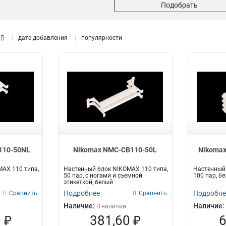
Подобрать
дате добавления
популярности
110-50NL
Nikomax NMC-CB110-50L
Nikoma
AX 110 типа,
Настенный блок NIKOMAX 110 типа,
Настенный 
50 пар, с ногами и cъемной
100 пар, бе
этикеткой, белый
Подробнее
Подробне
Сравнить
Сравнить
Наличие:
Наличие:
В наличии
 ₽
381,60 ₽
6