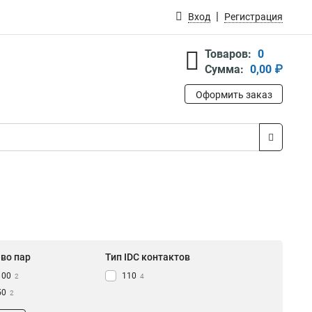
Вход
Регистрация
Товаров:
0
Сумма:
0,00 ₽
Оформить заказ
-во пар
Тип IDC контактов
100
110
2
4
50
2