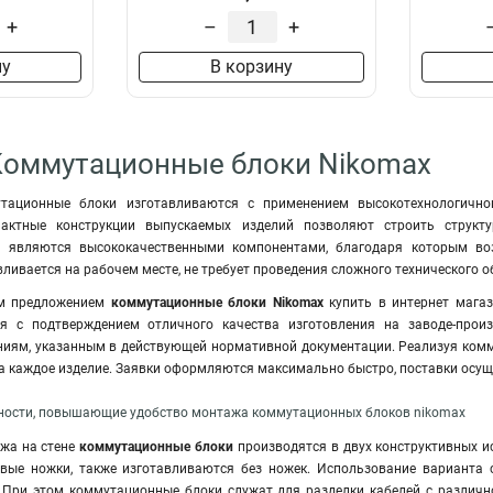
+
–
+
ну
В корзину
Коммутационные блоки Nikomax
тационные блоки изготавливаются с применением высокотехнологично
пактные конструкции выпускаемых изделий позволяют строить структ
 являются высококачественными компонентами, благодаря которым воз
вливается на рабочем месте, не требует проведения сложного технического 
м предложением
коммутационные блоки Nikomax
купить в интернет магаз
ся с подтверждением отличного качества изготовления на заводе-произ
ниям, указанным в действующей нормативной документации. Реализуя ком
а каждое изделие. Заявки оформляются максимально быстро, поставки осущ
ности, повышающие удобство монтажа коммутационных блоков nikomax
жа на стене
коммутационные блоки
производятся в двух конструктивных и
вые ножки, также изготавливаются без ножек
.
Использование варианта с
 При этом коммутационные блоки служат для разделки кабелей с различно