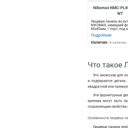
Nikomax NMC-PL8
WT
Лицевая панель во вс
NIKOMAX, немецкий ф
80x80мм, 1 порт, под 
Keystone, с по...
Подробнее
Наличие:
В наличии
Что такое 
Это аксессуар для к
и подбирается деталь.
квадратной или прямоу
Эти фурнитурные дет
крепежа могут быть пр
сохраняющие свойства к
Особенности лицевых п
Лицевые панели люб