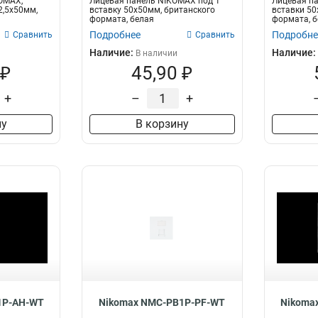
OMAX,
Лицевая панель NIKOMAX под 1
Лицевая п
2,5x50мм,
вставку 50х50мм, британского
вставки 50
формата, белая
формата, б
Подробнее
Подробне
Сравнить
Сравнить
Наличие:
Наличие:
В наличии
 ₽
45,90 ₽
+
–
+
ну
В корзину
1P-AH-WT
Nikomax NMC-PB1P-PF-WT
Nikoma