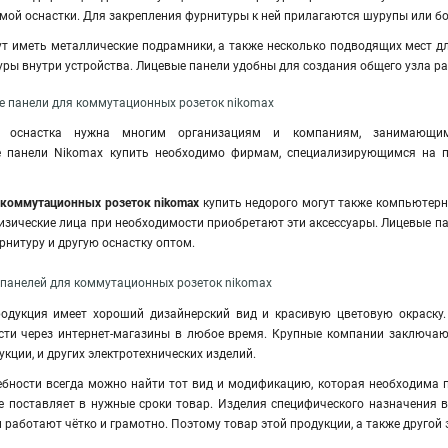
мой оснастки. Для закрепления фурнитуры к ней прилагаются шурупы или бо
ут иметь металлические подрамники
,
а также несколько подводящих мест дл
ры внутри устройства
.
Лицевые панели удобны для создания общего узла р
е панели для коммутационных розеток nikomax
я оснастка нужна многим организациям и компаниям, занимающим
е панели Nikomax купить необходимо фирмам, специализирующимся на п
 коммутационных розеток nikomax
купить недорого могут также компьютерн
изические лица при необходимости приобретают эти аксессуары. Лицевые п
рнитуру и другую оснастку оптом.
панелей для коммутационных розеток nikomax
одукция имеет хороший дизайнерский вид и красивую цветовую окраску.
ти через интернет-магазины в любое время. Крупные компании заключают
кции, и других электротехнических изделий.
ебности всегда можно найти тот вид и модификацию, которая необходима
е поставляет в нужные сроки товар. Изделия специфического назначения в
работают чётко и грамотно. Поэтому товар этой продукции, а также другой э