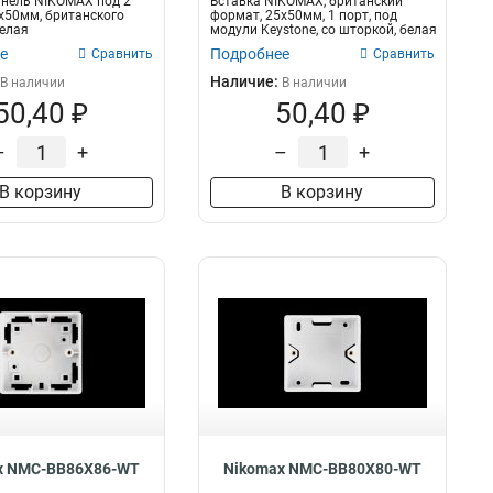
анель NIKOMAX под 2
Вставка NIKOMAX, британский
х50мм, британского
формат, 25x50мм, 1 порт, под
елая
модули Keystone, со шторкой, белая
е
Подробнее
Сравнить
Сравнить
Наличие:
В наличии
В наличии
50,40 ₽
50,40 ₽
–
+
–
+
В корзину
В корзину
x NMC-BB86X86-WT
Nikomax NMC-BB80X80-WT