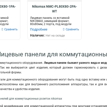
0X80-1PA-
Nikomax NMC-PL80X80-2PA-
WT
тавкой
Лицевая панель со вставкой
ормат,
NIKOMAX, немецкий формат,
модули
80x80мм, 2 порта, под модули
Keystone, с п...
Подробнее
Сравнить
Сравнить
Наличие:
Нет на складе
Лицевые панели для коммутационны
оммутационного оборудования.
Лицевые панели бывают разного вида и мо
 Так же выбирается цвет изделия, который должен гармонировать с диз
гольной формы.
али для коммутационного оборудования могут быть под одну вставку или 
испособлены как для внутреннего расположения аппаратуры, так и для в
ачества и удобства изделия.
анелей для коммутационных розеток nikomax
ой модификации для коммутационной аппаратуры при монтаже устанавливаю