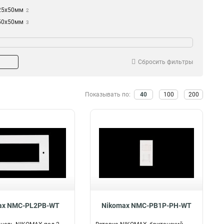
25x50мм
2
50х50мм
3
мат
Шторки
Немецкий
Да
2
5
Британский
6
Сбросить фильтры
Показывать по:
40
100
200
ax NMC-PL2PB-WT
Nikomax NMC-PB1P-PH-WT