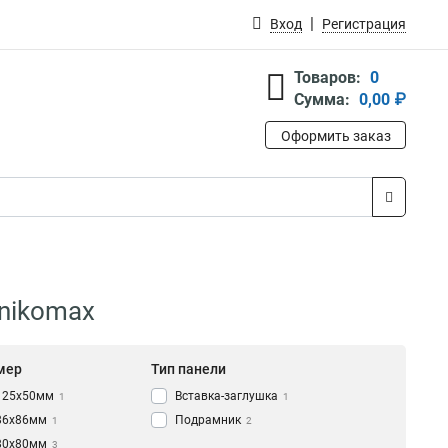
Вход
Регистрация
Товаров:
0
Сумма:
0,00 ₽
Оформить заказ
nikomax
мер
Тип панели
125x50мм
Вставка-заглушка
1
1
86х86мм
Подрамник
1
2
80x80мм
3