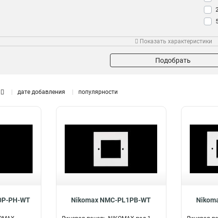
Монтаж
Кол-во штук
Фор
Показать характеристики
Наклонный
2шт
3
1
Настенный
2
Подобрать
дате добавления
популярности
0P-PH-WT
Nikomax NMC-PL1PB-WT
Nikom