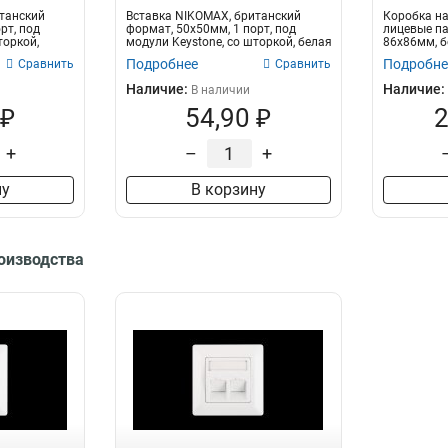
танский
Вставка NIKOMAX, британский
Коробка на
рт, под
формат, 50x50мм, 1 порт, под
лицевые па
торкой,
модули Keystone, со шторкой, белая
86х86мм, б
Подробнее
Подробне
Сравнить
Сравнить
Наличие:
Наличие:
В наличии
 ₽
54,90 ₽
2
+
–
+
ну
В корзину
роизводства