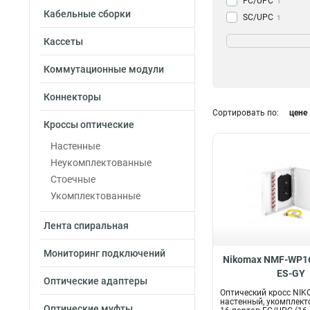
FC/UPC
1
Кабельные сборки
SC/UPC
1
Кассеты
Коммутационные модули
Коннекторы
Сортировать по:
цене
Кроссы оптические
Настенные
Неукомплектованные
Стоечные
Укомплектованные
Лента спиральная
Мониторинг подключений
Nikomax NMF-WP16
ES-GY
Оптические адаптеры
Оптический кросс NI
настенный, укомплект
Оптические муфты