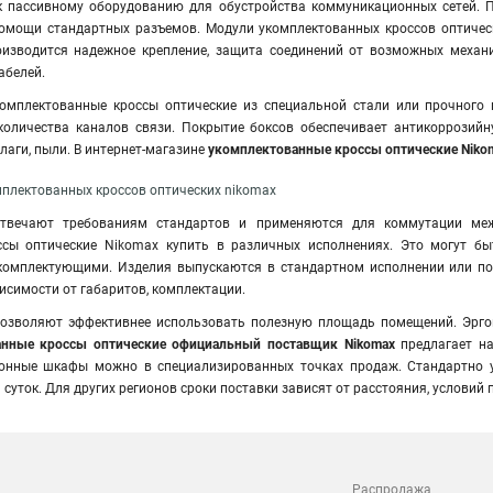
к пассивному оборудованию для обустройства коммуникационных сетей
.
П
омощи стандартных разъемов. Модули укомплектованных кроссов оптичес
оизводится надежное крепление, защита соединений от возможных механ
абелей.
омплектованные кроссы оптические из специальной стали или прочного 
количества каналов связи. Покрытие боксов обеспечивает антикоррозий
аги, пыли. В интернет-магазине
укомплектованные кроссы оптические Niko
плектованных кроссов оптических nikomax
твечают требованиям стандартов и применяются для коммутации меж
сы оптические Nikomax купить в различных исполнениях. Это могут быт
комплектующими. Изделия выпускаются в стандартном исполнении или по
исимости от габаритов, комплектации.
озволяют эффективнее использовать полезную площадь помещений. Эрго
анные кроссы оптические официальный поставщик Nikomax
предлагает на
онные шкафы можно в специализированных точках продаж. Стандартно у
 суток. Для других регионов сроки поставки зависят от расстояния, условий
Распродажа