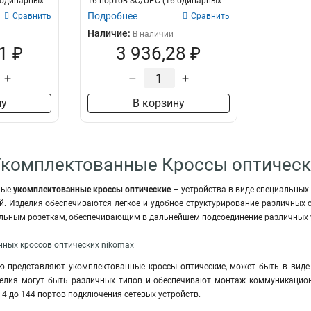
 одинарных
16 портов SC/UPC (16 одинарных
SC/UPC а...
Подробнее
Сравнить
Сравнить
Наличие:
В наличии
1 ₽
3 936,28 ₽
+
–
+
ну
В корзину
Укомплектованные Кроссы оптическ
ные
укомплектованные кроссы оптические
– устройства в виде специальных
. Изделия обеспечиваются легкое и удобное структурирование различных с
льным розеткам, обеспечивающим в дальнейшем подсоединение различных у
нных кроссов оптических nikomax
ю представляют укомплектованные кроссы оптические, может быть в виде 
делия могут быть различных типов и обеспечивают монтаж коммуникацио
 4 до 144 портов подключения сетевых устройств.