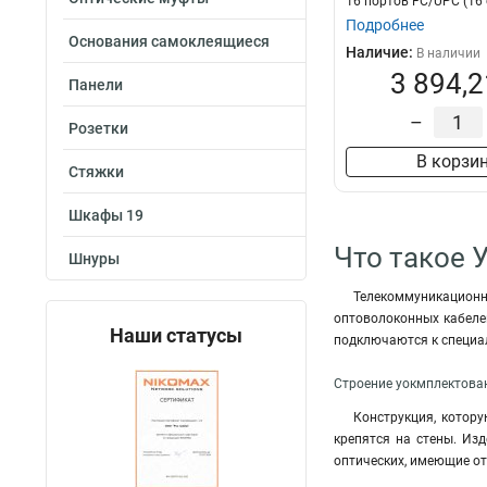
16 портов FC/UPC (16
FC/UPC а...
Подробнее
Основания самоклеящиеся
Наличие:
В наличии
3 894,2
Панели
–
Розетки
В корзи
Стяжки
Шкафы 19
Что такое 
Шнуры
Телекоммуникацион
оптоволоконных кабелей
Наши статусы
подключаются к специа
Строение уокмплектова
Конструкция, котору
крепятся на стены. Из
оптических, имеющие от