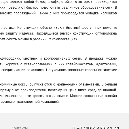
редставляют собой боксы, шкафы, стойки, в которых производится
ких позволяют быстро подключать различное оборудование сети. В
ических повреждений. Также в них производится укладка излишков
пластика
.
Конструкции обеспечивают быстрый доступ при ремонте
ную защиту изделий. Находящиеся внутри конструкции оптоволокна
max
купить можно в различных комплектациях.
дугородних, местных и корпоративных сетей. В продаже можно
ь корпуса с установленными в них сплайс-кассетам, адаптерами,
 спецификации заказчика. На укомплектованные кроссы оптические
номичные боксы выпускаются с крепежными элементами. В онлайн
прямую от производителя, поэтому их цена ниже среднерыночной.
комплектованные кроссы оптические в Москве заказанные онлайн
 перевозки транспортной компанией.
+7 (495) 432-41-41
Контакты