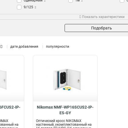
Одинарный
1м
2
2
9/125
2
Показать характеристики
Подобрать
дате добавления
популярности
FCUS2-IP-
Nikomax NMF-WP16SCUS2-IP-
ES-GY
KOMAX
Оптический кросс NIKOMAX
ованный на
настенный, укомплектованный на