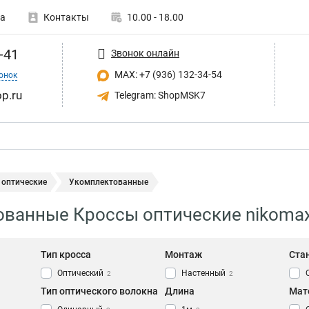
а
Контакты
10.00 - 18.00
-41
Звонок онлайн
MAX: +7 (936) 132-34-54
онок
p.ru
Telegram: ShopMSK7
 оптические
Укомплектованные
ованные Кроссы оптические nikoma
Тип кросса
Монтаж
Ста
Оптический
Настенный
2
2
Тип оптического волокна
Длина
Мат