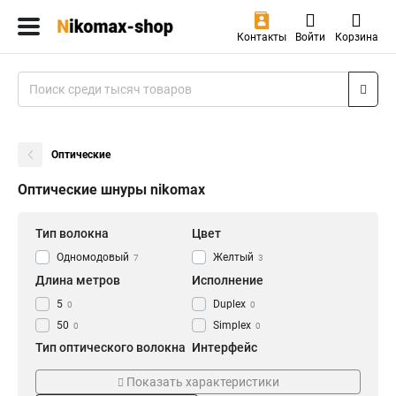
Контакты
Войти
Корзина
Оптические
Оптические шнуры nikomax
Тип волокна
Цвет
Одномодовый
Желтый
7
3
Длина метров
Исполнение
5
Duplex
0
0
50
Simplex
0
0
Тип оптического волокна
Интерфейс
9/125мкм
SC/UPC
8
4
Показать характеристики
Одномодовый
SC/APC
8
4