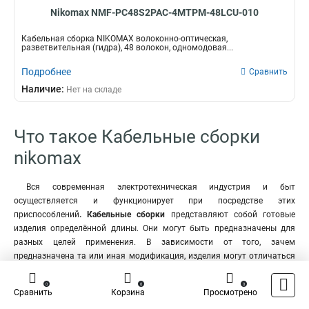
Nikomax NMF-PC48S2PAC-4MTPM-48LCU-010
Кабельная сборка NIKOMAX волоконно-оптическая,
разветвительная (гидра), 48 волокон, одномодовая...
Подробнее
Сравнить
Наличие:
Нет на складе
Что такое Кабельные сборки
nikomax
Вся современная электротехническая индустрия и быт
осуществляется и функционирует при посредстве этих
приспособлений
. Кабельные сборки
представляют собой готовые
изделия определённой длины. Они могут быть предназначены для
разных целей применения. В зависимости от того, зачем
предназначена та или иная модификация, изделия могут отличаться
по внутреннему строению, толщине и длине.
0
0
0
Кабельные сборки на концах могут иметь разъёмы для
Сравнить
Корзина
Просмотрено
осуществления рабочего процесса передачи нужных сигналов