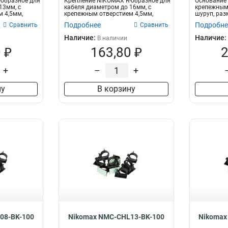
-образное для
Крепление NIKOMAX R-образное для
Основание 
13мм, с
кабеля диаметром до 16мм, с
крепежным
 4,5мм,
крепежным отверстием 4,5мм,
шуруп, разм
белое,...
Подробнее
Подробне
Сравнить
Сравнить
Наличие:
Наличие:
В наличии
 ₽
163,80 ₽
2
+
–
+
ну
В корзину
08-BK-100
Nikomax NMC-CHL13-BK-100
Nikomax