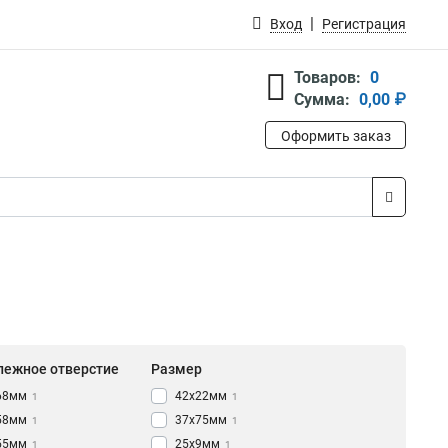
Вход
Регистрация
Товаров:
0
Сумма:
0,00 ₽
Оформить заказ
пежное отверстие
Размер
68мм
42х22мм
1
1
58мм
37х75мм
1
1
55мм
25х9мм
1
1