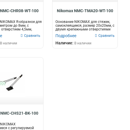
 NMC-CHR08-WT-100
Nikomax NMC-TMA20-WT-100
NIKOMAX R-образное для
Основание NIKOMAX для стяжек,
метром до 8мм, с
самоклеящееся, размер 20х20мм, с
отверстием 4,5мм,
двумя крепежными отверстиями
2,9...
е
Подробнее
Сравнить
Сравнить
Наличие:
В наличии
В наличии
 NMC-CHS21-BK-100
 NIKOMAX
еся с регулируемой