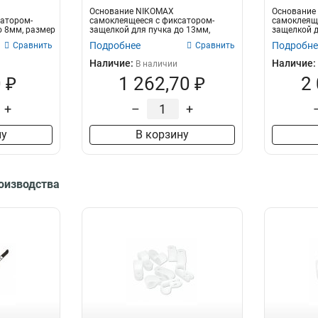
Основание NIKOMAX
Основание
сатором-
самоклеящееся с фиксатором-
самоклеяще
о 8мм, размер
защелкой для пучка до 13мм,
защелкой д
размер 37х7,5мм, черно...
размер 42х
Подробнее
Подробне
Сравнить
Сравнить
Наличие:
Наличие:
В наличии
 ₽
1 262,70 ₽
2
+
–
+
ну
В корзину
роизводства