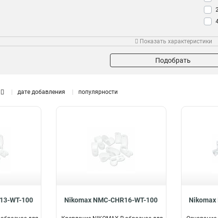
Тип крепления
Показать характеристики
Шуруп
3
Застежка
2
Подобрать
Фиксатором-защелка
3
R-образный
4
дате добавления
популярности
13-WT-100
Nikomax NMC-CHR16-WT-100
Nikomax