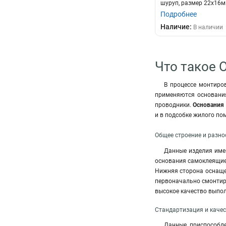
шуруп, размер 22х16мм,
Подробнее
Наличие:
В наличии
Что такое 
В процессе монтиро
применяются основания
проводники.
Основания
и в подсобке жилого по
Общее строение и разн
Данные изделия имею
основания самоклеящие
Нижняя сторона оснащен
первоначально смонти
высокое качество выпол
Стандартизация и каче
Данные приспособле