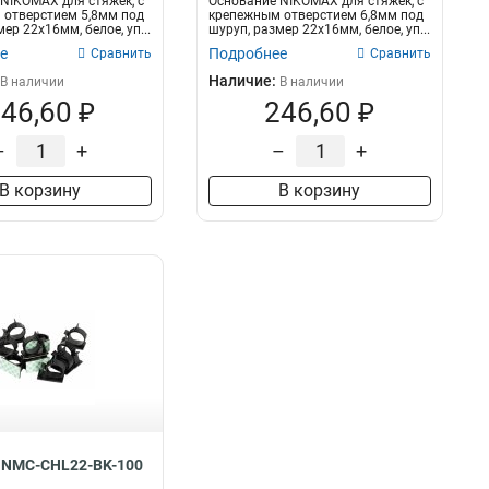
NIKOMAX для стяжек, с
Основание NIKOMAX для стяжек, с
 отверстием 5,8мм под
крепежным отверстием 6,8мм под
ер 22х16мм, белое, уп...
шуруп, размер 22х16мм, белое, уп...
е
Подробнее
Сравнить
Сравнить
Наличие:
В наличии
В наличии
46,60 ₽
246,60 ₽
–
+
–
+
В корзину
В корзину
 NMC-CHL22-BK-100