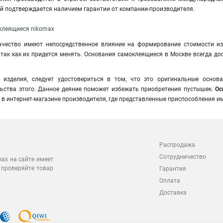
ий подтверждается наличием гарантии от компании-производителя.
клеящиеся nikomax
ачество имеют непосредственное влияние на формирование стоимости и
, так как их придется менять. Основания самоклеящиеся в Москве всегда д
 изделия, следует удостовериться в том, что это оригинальные осно
ьства этого. Данное деяние поможет избежать приобретения пустышек.
Ос
в интернет-магазине производителя, где представленные приспособления и
Распродажа
Сотрудничество
рах на сайте имеет
 проверяйте товар
Гарантия
Оплата
Доставка