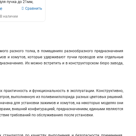
для пучка до 21мм,
8мм, чер...
е
Сравнить
В наличии
мого разного толка, в помещениях разнообразного предназначения
ов и хомутов, которые удерживают пучки проводов или отдельные
назначению. Их можно встретить и в конструкторском бюро завода,
их практичность и функциональность в эксплуатации. Конструктивно,
етров, выполненную из поливинилхлорида разных цветовых решений.
значена для установки зажимов и хомутов, на некоторых моделях они
ерами, внешней конфигурацией, предназначением, едиными являются
ствие требований по обслуживанию после установки.
 стандартов по качеству выполнения и безопасности применения.