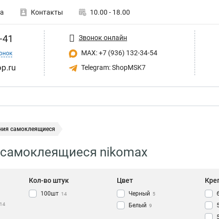
а
Контакты
10.00 - 18.00
-41
Звонок онлайн
MAX: +7 (936) 132-34-54
онок
p.ru
Telegram: ShopMSK7
ния самоклеящиеся
 самоклеящиеся nikomax
Кол-во штук
Цвет
Кре
100шт
Черный
14
5
14
Белый
9