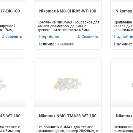
17-BK-100
Nikomax NMC-CHR05-WT-100
Nikomax
Крепление NIKOMAX R-образное для
Крепление 
лируемой
кабеля диаметром до 5мм, с
кабеля диа
до 17мм,
крепежным отверстием 4,5мм,
крепежным 
.
белое,...
белое,...
Подробнее
Подробне
Сравнить
Сравнить
Наличие:
Наличие:
В наличии
45-WT-100
Nikomax NMC-TMA28-WT-100
Nikomax
я стяжек, с
Основание NIKOMAX для стяжек,
Основание
м 4,5мм под
самоклеящееся, размер 28х28мм, с
самоклеяще