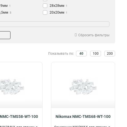
29мм
28х28мм
1
1
4,5мм
20х20мм
5
1
25х18мм
2
22х16мм
3
Сбросить фильтры
Показывать по:
40
100
200
 NMC-TMS58-WT-100
Nikomax NMC-TMS68-WT-100