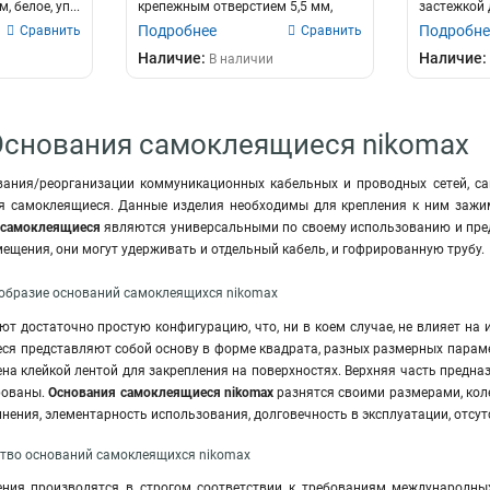
 белое, уп...
крепежным отверстием 5,5 мм,
застежкой 
бел...
размер 25х1
Подробнее
Подробне
Сравнить
Сравнить
Наличие:
Наличие:
В наличии
Основания самоклеящиеся nikomax
вания/реорганизации коммуникационных кабельных и проводных сетей, са
 самоклеящиеся. Данные изделия необходимы для крепления к ним зажим
 самоклеящиеся
являются универсальными по своему использованию и пред
мещения, они могут удерживать и отдельный кабель, и гофрированную трубу.
ообразие оснований самоклеящихся nikomax
т достаточно простую конфигурацию, что, ни в коем случае, не влияет на 
ся представляют собой основу в форме квадрата, разных размерных парам
а клейкой лентой для закрепления на поверхностях. Верхняя часть предна
рованы.
Основания самоклеящиеся nikomax
разнятся своими размерами, кол
нения, элементарность использования, долговечность в эксплуатации
,
отсут
ство оснований самоклеящихся nikomax
ния производятся в строгом соответствии к требованиям международных