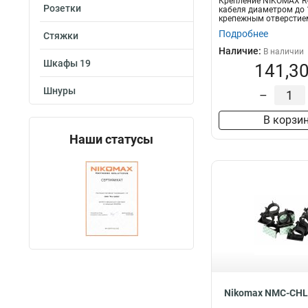
Крепление NIKOMAX R
Розетки
кабеля диаметром до 
крепежным отверстием
белое,...
Подробнее
Стяжки
Наличие:
В наличии
Шкафы 19
141,30
Шнуры
–
В корзи
Наши статусы
Nikomax NMC-CHL