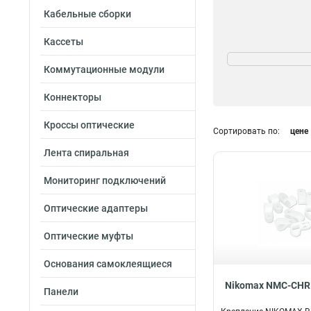
Кабельные сборки
Кассеты
Диаметр
16мм
1
Коммутационные модули
5мм
1
Коннекторы
21мм
1
17мм
1
Кроссы оптические
Сортировать по:
цене
22мм
1
13мм
2
Лента спиральная
8мм
2
Мониторинг подключений
Оптические адаптеры
Оптические муфты
Основания самоклеящиеся
Nikomax NMC-CHR
Панели