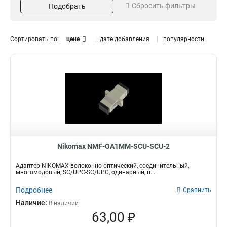
Сбросить фильтры
Подобрать
SC-ST
Зеленый
1
3
SC-FC
Синий
1
3
ST-ST
Металлик
1
7
Сортировать по:
цене
дате добавления
популярности
FC-FC
1
LC/APC-LC/APC
Тип оптического волокна
Исполнение
1
ST/UPC-ST/UPC
1
Многомодовый
Двойной
3
6
FC/UPC-FC/UPC
1
Одномодовый
Одинарный
8
10
SC/APC-SC/APC
2
LC/UPC-LC/UPC
2
SC/UPC-SC/UPC
4
SM/MM
5
Nikomax NMF-OA1MM-SCU-SCU-2
Адаптер NIKOMAX волоконно-оптический, соединительный,
многомодовый, SC/UPC-SC/UPC, одинарный, п...
Подробнее
Сравнить
Наличие:
В наличии
63,00 ₽