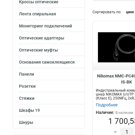
Кроссы оптические
500м
12
Сортировать по:
цене
05м
Лента спиральная
17
15м
Тип кабеля
18
Мониторинг подключений
2м
19
UTP
1
3м
22
SF/UTP
1
Оптические адаптеры
5м
21
F/FTP
2
1м
Оптические муфты
28
F/UTP
34
305м
55
S/FTP
36
Основания самоклеящиеся
30м
1
U/UTP
141
Диаметр проводн
20м
1
Панели
Nikomax NMC-PC4U
AWG
03м
1
IS-BK
22AWG
50м
1
Розетки
3
Индустриальный ком
23AWG
100м
21
3
шнур NIKOMAX U/UTP 4
Стяжки
(Класс E), 250МГц, 2хR
24AWG
42
Подробнее
26AWG
10
Шкафы 19
Наличие:
В наличии
1 700,5
Шнуры
–