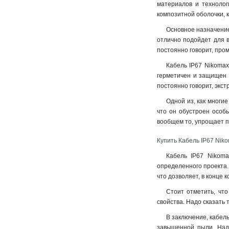
материалов и технолог
композитной оболочки, 
Основное назначение 
отлично подойдет для 
постоянно говорит, про
Кабель IP67 Nikomax
герметичен и защищен о
постоянно говорит, экст
Одной из, как многи
что он обустроен особ
вообщем то, упрощает п
Купить Кабель IP67 Nik
Кабель IP67 Nikoma
определенного проекта. 
что дозволяет, в конце 
Стоит отметить, чт
свойства. Надо сказать 
В заключение, кабел
завышенной пыли. Надо