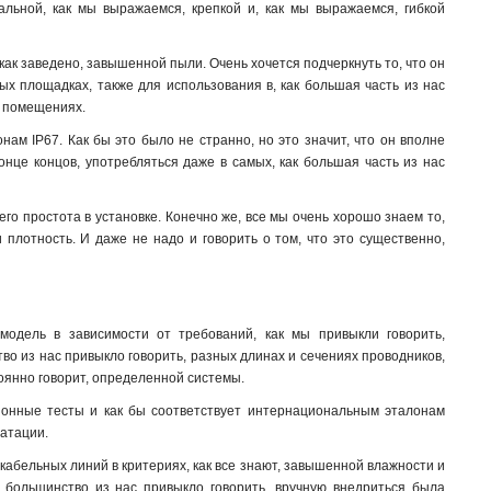
альной, как мы выражаемся, крепкой и, как мы выражаемся, гибкой
как заведено, завышенной пыли. Очень хочется подчеркнуть то, что он
х площадках, также для использования в, как большая часть из нас
х помещениях.
ам IP67. Как бы это было не странно, но это значит, что он вполне
онце концов, употребляться даже в самых, как большая часть из нас
го простота в установке. Конечно же, все мы очень хорошо знаем то,
плотность. И даже не надо и говорить о том, что это существенно,
одель в зависимости от требований, как мы привыкли говорить,
тво из нас привыкло говорить, разных длинах и сечениях проводников,
стоянно говорит, определенной системы.
ционные тесты и как бы соответствует интернациональным эталонам
уатации.
кабельных линий в критериях, как все знают, завышенной влажности и
к большинство из нас привыкло говорить, вручную внедриться была