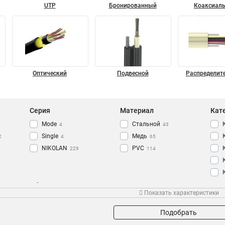
UTP
Бронированный
Коаксиал
Оптический
Подвесной
Распределит
Серия
Материал
Кат
Mode
Стальной
4
43
Single
Медь
2
4
65
NIKOLAN
PVC
229
114
Оболочка
Степень защиты
Про
Показать характеристики
PUR
IP67
6
6
PE
73
Подобрать
LSZH
175