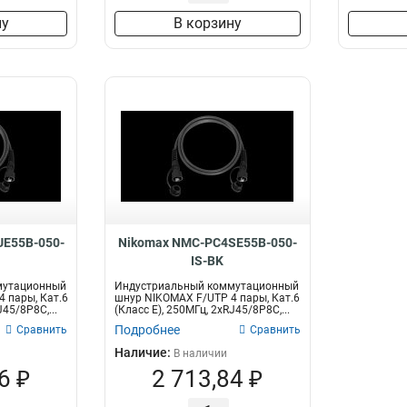
ну
В корзину
E55B-050-
Nikomax NMC-PC4SE55B-050-
IS-BK
мутационный
Индустриальный коммутационный
 пары, Кат.6
шнур NIKOMAX F/UTP 4 пары, Кат.6
J45/8P8C,...
(Класс E), 250МГц, 2хRJ45/8P8C,...
Подробнее
Сравнить
Сравнить
Наличие:
В наличии
6 ₽
2 713,84 ₽