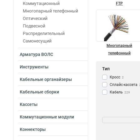
Коммутационный
FTP
Многопарный телефонный
Оптический
Подвесной
Распределительный
Самонесущий
Многопарный
телефонный
Арматура ВОЛС
Инструменты
Тип
Кросс
2
Кабельные органайзеры
Сплайс-кассета
Кабельные сборки
Кабель
229
Кассеты
Длина
Коммутационные модули
2км
12
Коннекторы
10м
10
75м
10