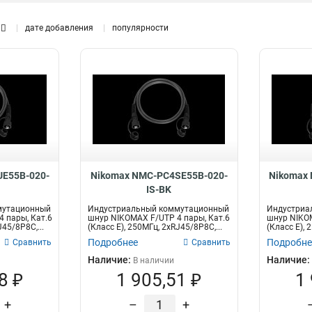
дате добавления
популярности
Доп
Тип оптического волокна
Интерфейс
рас
50/125мкм
Телефонный
43
1
9/125мкм
110-RJ12/6P6C
112
2
Ethernet
2
110-RJ45/8P8C
2
2хRJ45/8P8C
125
иков,
Высота
Коннекторы / полировка
E55B-020-
Nikomax NMC-PC4SE55B-020-
Nikomax
1U
FC/UPC16
1
1
IS-BK
FC/UPC8
1
мутационный
Индустриальный коммутационный
Индустриа
SC/UPC-FC/UPC
1
 пары, Кат.6
шнур NIKOMAX F/UTP 4 пары, Кат.6
шнур NIKOM
J45/8P8C,...
(Класс E), 250МГц, 2хRJ45/8P8C,...
(Класс E), 
FC/UPC
2
Подробнее
Подробне
Сравнить
Сравнить
USOC
2
Наличие:
Наличие:
В наличии
LC/UPC-LC/UPC
5
8 ₽
1 905,51 ₽
1
+
–
+