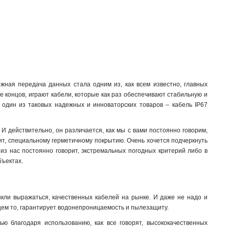
ная передача данных стала одним из, как всем известно, главных
це концов, играют кабели, которые как раз обеспечивают стабильную и
 один из таковых надежных и инноваторских товаров – кабель IP67
И действительно, он различается, как мы с вами постоянно говорим,
ит, специальному герметичному покрытию. Очень хочется подчеркнуть
 из нас постоянно говорит, экстремальных погодных критерий либо в
бъектах.
ыкли выражаться, качественных кабелей на рынке. И даже не надо и
бщем то, гарантирует водонепроницаемость и пылезащиту.
ю благодаря использованию, как все говорят, высококачественных