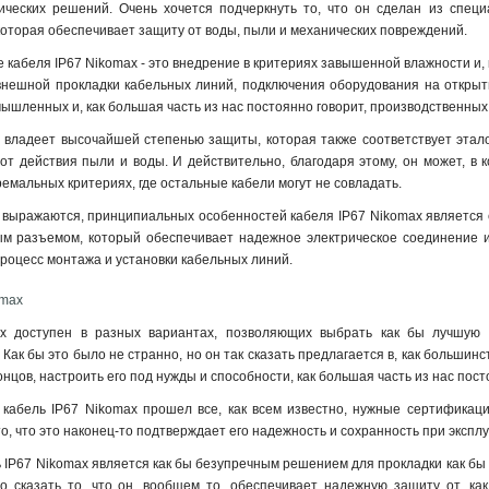
ических решений. Очень хочется подчеркнуть то, что он сделан из специ
которая обеспечивает защиту от воды, пыли и механических повреждений.
кабеля IP67 Nikomax - это внедрение в критериях завышенной влажности и, 
внешной прокладки кабельных линий, подключения оборудования на открыты
мышленных и, как большая часть из нас постоянно говорит, производственны
 владеет высочайшей степенью защиты, которая также соответствует эталон
т действия пыли и воды. И действительно, благодаря этому, он может, в к
ремальных критериях, где остальные кабели могут не совладать.
е выражаются, принципиальных особенностей кабеля IP67 Nikomax является е
ым разъемом, который обеспечивает надежное электрическое соединение и 
роцесс монтажа и установки кабельных линий
.
omax
x доступен в разных вариантах, позволяющих выбрать как бы лучшую м
Как бы это было не странно, но он так сказать предлагается в, как большинс
концов, настроить его под нужды и способности, как большая часть из нас по
о кабель IP67 Nikomax прошел все, как всем известно, нужные сертифика
то, что это наконец-то подтверждает его надежность и сохранность при экспл
ь IP67 Nikomax является как бы безупречным решением для прокладки как бы 
 сказать то, что он, вообщем то, обеспечивает надежную защиту от, ка