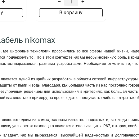
+
–
+
ну
В корзину
Кабель nikomax
, где цифровые технологии просочились во все сферы нашей жизни, надеж
ся подчеркнуть то, что в этом контексте как бы необыкновенную роль, в кон
 как мы выражаемся, разными устройствами. Необходимо отметить то, что
 является одной из крайних разработок в области сетевой инфраструктуры. 
щиты от пыли и воды благодаря, как большая часть из нас постоянно говор
 безупречным решением для использования в критериях, как большая часть
й влажностью, к примеру, на производственном участке либо на открытых о
 является одним из самых, как всем известно, надежных и, как люди прив
о индивидуальностью наконец-то является степень защиты IP67, которая, воо
x владеет, как мы выражаемся, высочайшей надежностью и долговечность