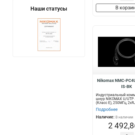
В корзи
Наши статусы
Nikomax NMC-PC4U
IS-BK
Индустриальный ком
шнур NIKOMAX U/UTP 4
(Класс E), 250МГц, 2хR
Подробнее
Наличие:
В наличии
2 492,8