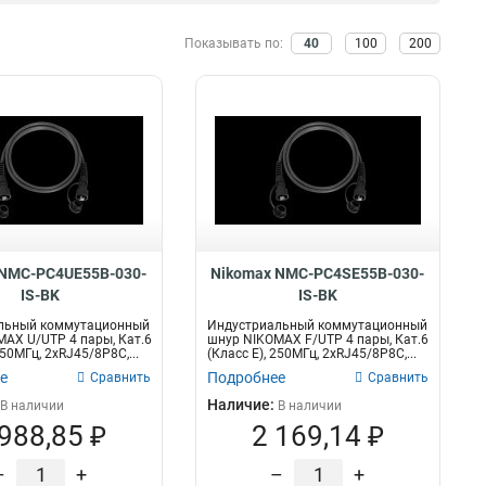
Синий
10
500МГц
ОМ2
4
5
Желтый
Показывать по:
40
100
200
22
16МГц
OS2
7
26
Оранжевый
26
устимое
100МГц
ОМ3
Кол-во волокон
51
2
тягивающее усилие
Серый
111
250МГц
ОМ4
23
12
6
2
Салатовый
1
1кН
OM3
1
12
12
24
17кН
OM2
2
12
8
25
14кН
2
24
27
05кН
10
16
28
27кН
8
2
32
4кН
8
1
49
 NMC-PC4UE55B-030-
Nikomax NMC-PC4SE55B-030-
13кН
8
4
220
IS-BK
IS-BK
7кН
8
льный коммутационный
Индустриальный коммутационный
6кН
8
AX U/UTP 4 пары, Кат.6
шнур NIKOMAX F/UTP 4 пары, Кат.6
250МГц, 2хRJ45/8P8C,...
(Класс E), 250МГц, 2хRJ45/8P8C,...
15кН
8
е
Подробнее
Сравнить
Сравнить
Наличие:
В наличии
В наличии
 988,85 ₽
2 169,14 ₽
–
+
–
+