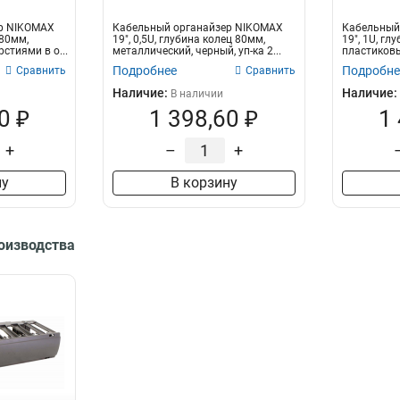
р NIKOMAX
Кабельный органайзер NIKOMAX
Кабельный
 80мм,
19", 0,5U, глубина колец 80мм,
19", 1U, гл
стиями в о...
металлический, черный, уп-ка 2...
пластиковы
щеточными.
Подробнее
Подробне
Сравнить
Сравнить
Наличие:
Наличие:
В наличии
0 ₽
1 398,60 ₽
1
+
–
+
ну
В корзину
роизводства