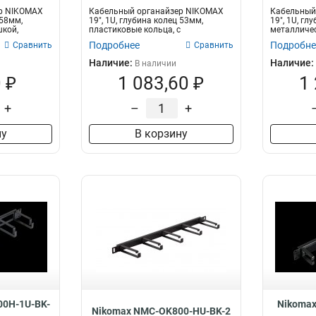
р NIKOMAX
Кабельный органайзер NIKOMAX
Кабельный
 58мм,
19", 1U, глубина колец 53мм,
19", 1U, гл
шкой,
пластиковые кольца, с
металлическ
отверстиям...
Подробнее
Подробне
Сравнить
Сравнить
Наличие:
Наличие:
В наличии
 ₽
1 083,60 ₽
1
+
–
+
ну
В корзину
0H-1U-BK-
Nikoma
Nikomax NMC-OK800-HU-BK-2