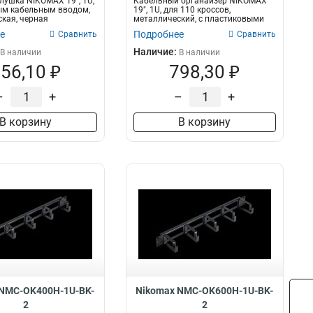
лушка NIKOMAX 19", 1U,
Кабельный органайзер NIKOMAX
ым кабельным вводом,
19", 1U, для 110 кроссов,
кая, черная
металлический, с пластиковыми
кольц...
е
Подробнее
Сравнить
Сравнить
Наличие:
В наличии
В наличии
56,10 ₽
798,30 ₽
–
+
–
+
В корзину
В корзину
 NMC-OK400H-1U-BK-
Nikomax NMC-OK600H-1U-BK-
2
2