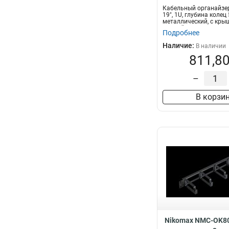
Кабельный органайзе
19", 1U, глубина колец
металлический, с кры
черный...
Подробнее
Наличие:
В наличии
811,80
–
В корзи
Nikomax NMC-OK80