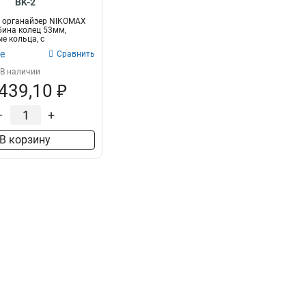
BK-2
 органайзер NIKOMAX
убина колец 53мм,
е кольца, с
..
е
Сравнить
В наличии
 439,10 ₽
–
+
В корзину