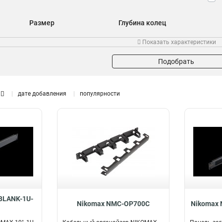
Размер
Глубина колец
50х80мм
80мм
1
2
Показать характеристики
50х60мм
53мм
10
1
2
70мм
1
Подобрать
48мм
1
40мм
1
дате добавления
популярности
60мм
1
58мм
1
150мм
1
BLANK-1U-
Nikomax NMC-OP700C
Nikomax