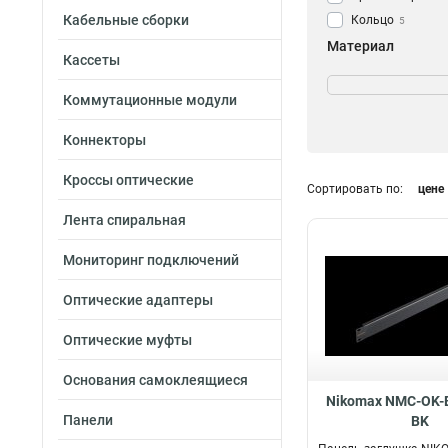
Кабельные сборки
Кольцо
5
Материал
Кассеты
Стальной
1
Металлический
Коммутационные модули
Пластиковый
5
Коннекторы
Кроссы оптические
Сортировать по:
цене
Лента спиральная
Мониторинг подключений
Оптические адаптеры
Оптические муфты
Основания самоклеящиеся
Nikomax NMC-OK-
Панели
BK