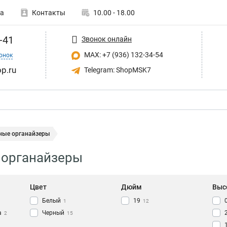
а
Контакты
10.00 - 18.00
-41
Звонок онлайн
MAX: +7 (936) 132-34-54
онок
p.ru
Telegram: ShopMSK7
ные органайзеры
 органайзеры
Цвет
Дюйм
Выс
Белый
19
1
12
а
Черный
2
15