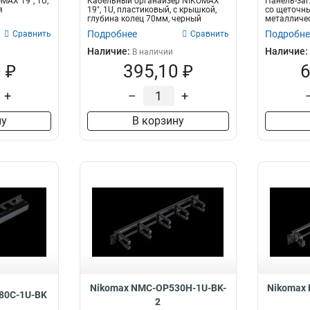
MAX 19", 1U,
Кабельный органайзер NIKOMAX
Панель-заг
я
19", 1U, пластиковый, с крышкой,
со щеточн
глубина колец 70мм, черный
металличес
Подробнее
Подробне
Сравнить
Сравнить
Наличие:
Наличие:
В наличии
 ₽
395,10 ₽
6
+
–
+
ну
В корзину
Nikomax NMC-OP530H-1U-BK-
Nikomax
80C-1U-BK
2