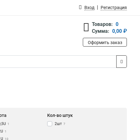
Вход
Регистрация
Товаров:
0
Сумма:
0,00 ₽
Оформить заказ
ота
Кол-во штук
0,5U
2шт
1
7
2U
1
1U
10