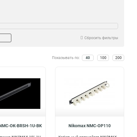
Сбросить фильтры
Показывать по:
40
100
200
 NMC-OK-BRSH-1U-BK
Nikomax NMC-OP110