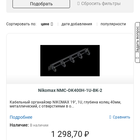
Сбросить фильтры
Подобрать
1U
10
Кол-во штук
Материал
2шт
Стальной
7
1
Сортировать по:
цене
дате добавления
популярности
Задать вопрос
Металлический
10
Пластиковый
5
Размер
Глубина колец
50х80мм
80мм
1
2
50х60мм
53мм
1
2
70мм
1
48мм
1
40мм
1
Nikomax NMC-OK400H-1U-BK-2
60мм
1
58мм
1
Кабельный органайзер NIKOMAX 19", 1U, глубина колец 40мм,
150мм
1
металлический, с отверстиями в о...
Подробнее
Сравнить
Наличие:
В наличии
1 298,70 ₽