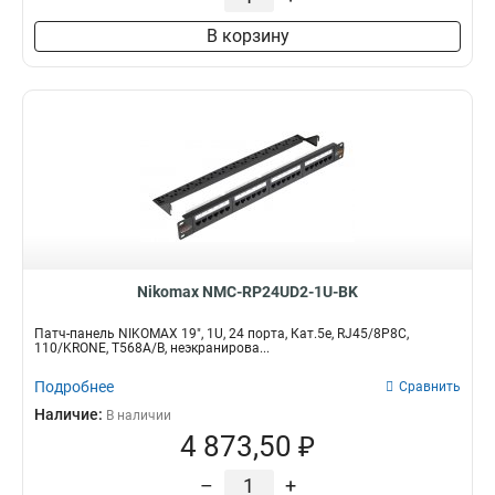
В корзину
Nikomax NMC-RP24UD2-1U-BK
Патч-панель NIKOMAX 19", 1U, 24 порта, Кат.5e, RJ45/8P8C,
110/KRONE, T568A/B, неэкранирова...
Подробнее
Сравнить
Наличие:
В наличии
4 873,50 ₽
–
+