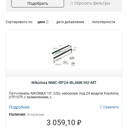
Сбросить фильтры
Подобрать
T568A/B
2U
21
4
05U
5
1U
15
Сортировать по:
цене
дате добавления
популярности
Исполнение
Заземление
Полный Экран
Да
6
5
Неэкранированный
15
Категория
Кол-во модулей
Кат3
48
1
7
Кат6a
24
1
16
Кат6
12
Кат5e
9
Цвет
Серия
Nikomax NMC-RP24-BLANK-HU-MT
Светло-серый
AN
2
1
Патч-панель NIKOMAX 19", 0,5U, наборная, под 24 модуля Keystone,
Черный
UTP/STP, с заземлением, с...
14
Металлик
10
Подробнее
Сравнить
Стандарт
Пропускная способность
Наличие:
В наличии
ISO/IEC
250МГц
1
3
3 059,10 ₽
100МГц
3