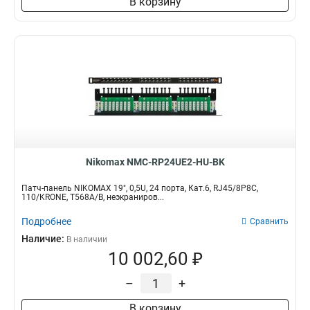
В корзину
Nikomax NMC-RP24UE2-HU-BK
Патч-панель NIKOMAX 19", 0,5U, 24 порта, Кат.6, RJ45/8P8C,
110/KRONE, T568A/B, неэкраниров...
Подробнее
Сравнить
Наличие:
В наличии
10 002,60 ₽
–
+
В корзину