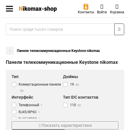
Контакты
Войти
Корзина
Панели телекоммуникационные Keystone nikomax
Панели телекоммуникационные Keystone nikomax
Тип
Дюймы
Коммутационные панели
19
24
26
Интерфейс
Тип IDC контактов
Телефонный
110
1
22
RJ45/8P6C
1
RJ45/8P8C
21
Показать характеристики
Схема разводки
Высота