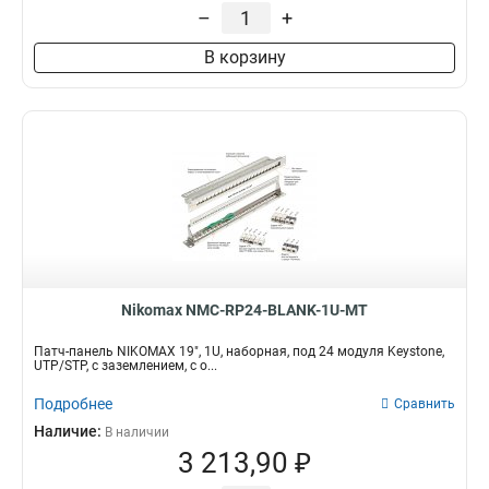
–
+
Тип кабеля
Тип модуля
UTP/STP
Keystone
4
4
В корзину
Кол-во пар
Монтаж
50
Настенный
1
2
Угловой
5
Nikomax NMC-RP24-BLANK-1U-MT
Патч-панель NIKOMAX 19", 1U, наборная, под 24 модуля Keystone,
UTP/STP, с заземлением, с о...
Подробнее
Сравнить
Наличие:
В наличии
3 213,90 ₽