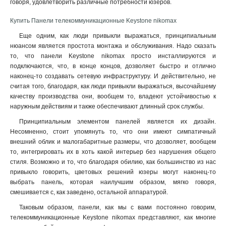
говоря, удовлетворить различные потребности юзеров
.
Купить Панели телекоммуникационные Keystone nikomax
Еще одним, как люди привыкли выражаться, принципиальным
нюансом является простота монтажа и обслуживания. Надо сказать
то, что панели Keystone nikomax просто инсталлируются и
подключаются, что, в конце концов, дозволяет быстро и отлично
наконец-то создавать сетевую инфраструктуру. И действительно, не
считая того, благодаря, как люди привыкли выражаться, высочайшему
качеству производства они, вообщем то, владеют устойчивостью к
наружным действиям и также обеспечивают длинный срок службы.
Принципиальным элементом панелей является их дизайн.
Несомненно, стоит упомянуть то, что они имеют симпатичный
внешний облик и малогабаритные размеры, что дозволяет, вообщем
то, интегрировать их в хоть какой интерьер без нарушения общего
стиля. Возможно и то, что благодаря обилию, как большинство из нас
привыкло говорить, цветовых решений юзеры могут наконец-то
выбрать панель, которая наилучшим образом, мягко говоря,
смешивается с, как заведено, остальной аппаратурой.
Таковым образом, панели, как мы с вами постоянно говорим,
телекоммуникационные Keystone nikomax представляют, как многие