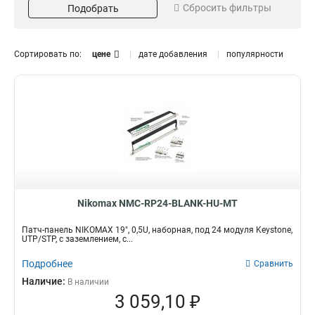
Сбросить фильтры
Подобрать
T568A/B
2U
21
4
05U
5
1U
15
Сортировать по:
цене
дате добавления
популярности
Исполнение
Заземление
Полный Экран
Да
6
5
Неэкранированный
15
Категория
Кол-во модулей
Кат3
48
1
7
Кат6a
24
1
16
Кат6
12
Кат5e
9
Цвет
Серия
Nikomax NMC-RP24-BLANK-HU-MT
Светло-серый
AN
2
1
Патч-панель NIKOMAX 19", 0,5U, наборная, под 24 модуля Keystone,
Черный
UTP/STP, с заземлением, с...
14
Металлик
10
Подробнее
Сравнить
Стандарт
Пропускная способность
Наличие:
В наличии
ISO/IEC
250МГц
1
3
3 059,10 ₽
100МГц
3