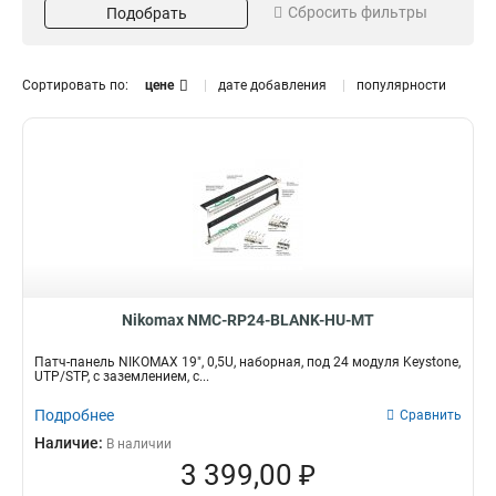
Сбросить фильтры
Подобрать
T568A/B
2U
21
4
05U
5
1U
15
Сортировать по:
цене
дате добавления
популярности
Исполнение
Заземление
Полный Экран
Да
6
5
Неэкранированный
15
Категория
Кол-во модулей
Кат3
48
1
7
Кат6a
24
1
16
Кат6
12
Кат5e
9
Цвет
Серия
Nikomax NMC-RP24-BLANK-HU-MT
Светло-серый
AN
2
1
Патч-панель NIKOMAX 19", 0,5U, наборная, под 24 модуля Keystone,
Черный
UTP/STP, с заземлением, с...
14
Металлик
10
Подробнее
Сравнить
Стандарт
Пропускная способность
Наличие:
В наличии
ISO/IEC
250МГц
1
3
3 399,00 ₽
100МГц
3