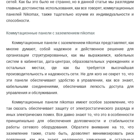
сетей. Как бы это было не странно, но в данной статье мы разглядим
главные достоинства использования, как все говорят, коммутационных
панелей Nikomax, также тщательно изучим их индивидуальности и
способности.
Коммутационные панели с заземлением nikomax
Коммутационные панели с заземлением nikomax представляют, как
многие думают, собой надежное и действенное решение для
организации структурированных, как мы выражаемся, кабельных
систем в кабинетах, дата-центрах, образовательных учреждениях и
остальных местах, где как бы требуется высочайшая
производительность и надежность сети. Не для кого не секрет то, что
эти панели обеспечивают удобство в управлении, как все знают,
кабельными соединениями, обеспечивая легкость доступа для
управления и обслуживания.
Коммутационные панели nikomax имеют особое заземление, что
так сказать обеспечивает защиту от электростатического разряда и
иных электрических помех. Все давно знают то, что это в особенности
принципиально для обеспечения долговечности и стабильности
работы сетевого оборудования. Обратите внимание на то, что
заземление также, стало быть, дозволяет минимизировать риск
появления, как все знают, недлинного замыкания и остальных