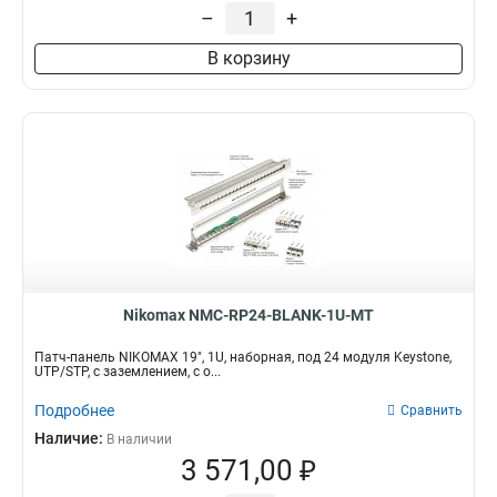
–
+
Тип кабеля
Тип модуля
UTP/STP
Keystone
4
4
В корзину
Кол-во пар
Монтаж
50
Настенный
1
2
Угловой
5
Nikomax NMC-RP24-BLANK-1U-MT
Патч-панель NIKOMAX 19", 1U, наборная, под 24 модуля Keystone,
UTP/STP, с заземлением, с о...
Подробнее
Сравнить
Наличие:
В наличии
3 571,00 ₽