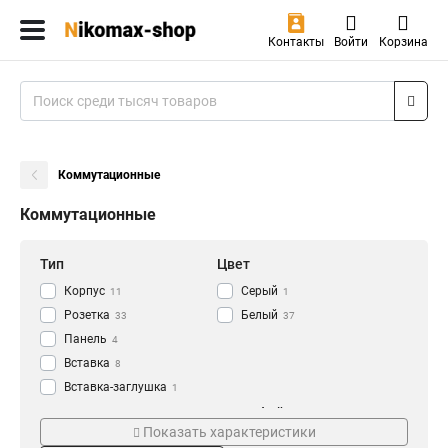
Контакты
Войти
Корзина
Коммутационные
Коммутационные
Тип
Цвет
Корпус
Серый
11
1
Розетка
Белый
33
37
Панель
4
Вставка
8
Вставка-заглушка
1
Модули-вставка
Монтаж
Интерфейс
13
Показать характеристики
Наклонный
LC/APC
1
1