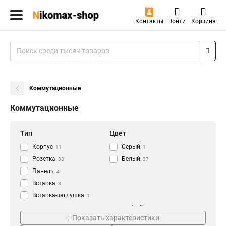
Контакты
Войти
Корзина
Коммутационные
Коммутационные
Тип
Цвет
Корпус
Серый
11
1
Розетка
Белый
33
37
Панель
4
Вставка
8
Вставка-заглушка
1
Модули-вставка
Монтаж
Интерфейс
13
Показать характеристики
Наклонный
LC/APC
1
1