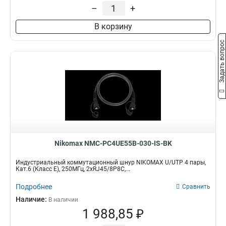
–
+
U/UTP
3
F/UTP
3
В корзину
Задать вопрос
Nikomax NMC-PC4UE55B-030-IS-BK
Индустриальный коммутационный шнур NIKOMAX U/UTP 4 пары,
Кат.6 (Класс E), 250МГц, 2хRJ45/8P8C,...
Подробнее
Сравнить
Наличие:
В наличии
1 988,85 ₽