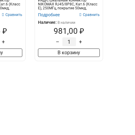
ектор
Индустриальный коннектор
ат.6 (Класс
NIKOMAX RJ45/8P8C, Кат.6 (Класс
50мкд,
E), 250МГц, покрытие 50мкд,
экранирова...
Подробнее
Сравнить
Сравнить
Наличие:
В наличии
 ₽
981,00 ₽
+
–
+
ну
В корзину