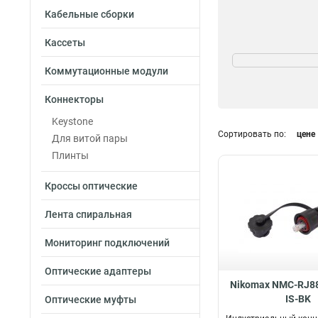
Кабельные сборки
Кассеты
Исполнение
Полный экран
1
Коммутационные модули
Экранированны
Коннекторы
Неэкранирован
Степень защиты
Keystone
Сортировать по:
цене
Для витой пары
IP67
2
Плинты
Кроссы оптические
Лента спиральная
Мониторинг подключений
Оптические адаптеры
Nikomax NMC-RJ8
IS-BK
Оптические муфты