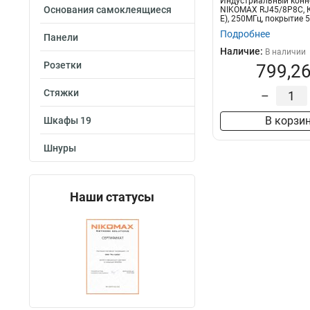
Индустриальный конн
Основания самоклеящиеся
NIKOMAX RJ45/8P8C, К
E), 250МГц, покрытие 
неэкраниро...
Подробнее
Панели
Наличие:
В наличии
Розетки
799,26
Стяжки
–
В корзи
Шкафы 19
Шнуры
Наши статусы