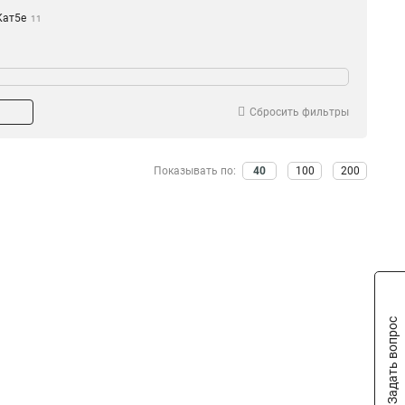
Кат5е
11
-во жил
Цвет
Многожильный
Металлик
5
1
Одножильный
Черный
2
2
Сбросить фильтры
Белый
2
 коннектора
Показывать по:
40
100
200
Самозажимный
1
Коммутационный
2
Индустриальный
2
Задать вопрос