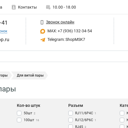
а
Контакты
10.00 - 18.00
-41
Звонок онлайн
MAX: +7 (936) 132-34-54
онок
p.ru
Telegram: ShopMSK7
торы
Для витой пары
пары
Кол-во штук
Разъем
Кат
50шт
RJ11/6P4C
2
1
100шт
RJ12/6P6C
16
1
RJ45
2