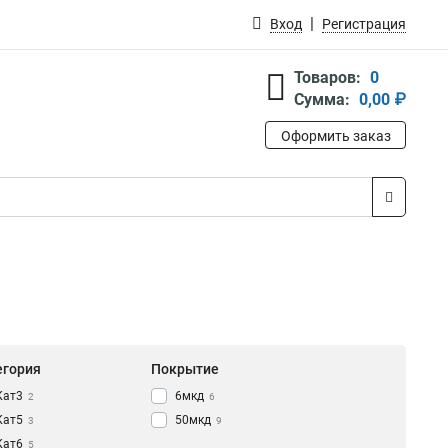
Вход
Регистрация
Товаров:
0
Сумма:
0,00 ₽
Оформить заказ
егория
Покрытие
Кат3
6мкд
2
6
Кат5
50мкд
3
9
Кат6
5