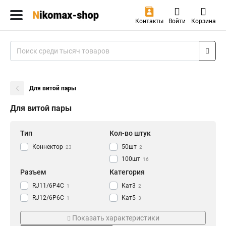
Контакты
Войти
Корзина
Для витой пары
Для витой пары
Тип
Кол-во штук
Коннектор
50шт
23
2
100шт
16
Разъем
Категория
RJ11/6P4C
Кат3
1
2
RJ12/6P6C
Кат5
1
3
RJ45
Кат6
2
5
Показать характеристики
Телефонный
Кат5е
2
11