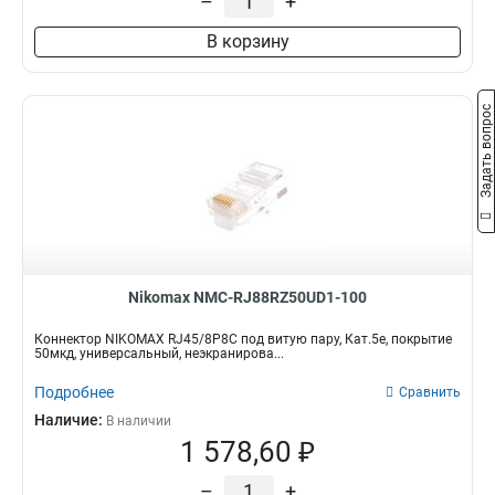
–
+
В корзину
Задать вопрос
Nikomax NMC-RJ88RZ50UD1-100
Коннектор NIKOMAX RJ45/8P8C под витую пару, Кат.5е, покрытие
50мкд, универсальный, неэкранирова...
Подробнее
Сравнить
Наличие:
В наличии
1 578,60 ₽
–
+