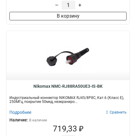
–
+
Индустриальный
2
В корзину
Nikomax NMC-RJ88RA50UE3-IS-BK
Индустриальный коннектор NIKOMAX RJ45/8P8C, Кат.6 (Класс E),
250МГц, покрытие 50мкд, неэкраниро...
Подробнее
Сравнить
Наличие:
В наличии
719,33 ₽