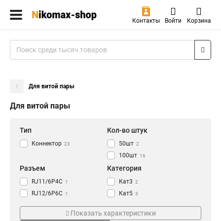
Контакты
Войти
Корзина
Для витой пары
Для витой пары
Тип
Кол-во штук
Коннектор
50шт
23
2
100шт
16
Разъем
Категория
RJ11/6P4C
Кат3
1
2
RJ12/6P6C
Кат5
1
3
RJ45
Кат6
2
5
Показать характеристики
Телефонный
Кат5е
2
11