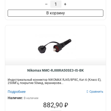
–
+
Индустриальный
2
В корзину
Nikomax NMC-RJ88RA50SE3-IS-BK
Индустриальный коннектор NIKOMAX RJ45/8P8C, Кат.6 (Класс E),
250МГц, покрытие 50мкд, экранирова...
Подробнее
Сравнить
Наличие:
В наличии
882,90 ₽