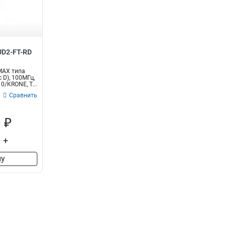
Диаметр
Кол-во пар
Сте
6,5
4
1
3
5,5
10
1
5
1
1
D2-FT-RD
2
1
MAX типа
с D), 100МГц,
0/KRONE, T...
Сравнить
 ₽
+
ну