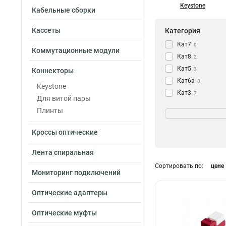
Keystone
Кабельные сборки
Кассеты
Категория
Кат7
0
Коммутационные модули
Кат8
2
Кат5
3
Коннекторы
Кат6а
8
Keystone
Кат3
7
Для витой пары
Кат6
Цвет
18
Плинты
Кат5е
27
Прозрачный
0
Белый
Кроссы оптические
24
Металлик
17
Лента спиральная
Черный
4
Сортировать по:
цене
Серый
3
Мониторинг подключений
Красный
Схема разводки
1
Желтый
Оптические адаптеры
1
T568B
3
Зеленый
1
T568A/B
35
Оптические муфты
Синий
1