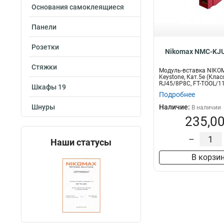
Маркировка
Основания самоклеящиеся
0-9
4
Панели
Розетки
Nikomax NMC-KJU
Стяжки
Модуль-вставка NIKO
Keystone, Кат.5е (Клас
RJ45/8P8C, FT-TOOL/11
Шкафы 19
Подробнее
Шнуры
Наличие:
В наличии
235,00
–
Наши статусы
В корзи