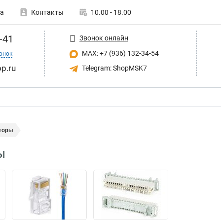
а
Контакты
10.00 - 18.00
-41
Звонок онлайн
MAX: +7 (936) 132-34-54
онок
p.ru
Telegram: ShopMSK7
торы
ы