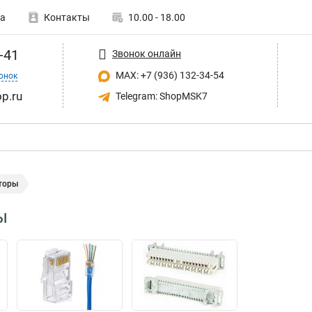
а
Контакты
10.00 - 18.00
-41
Звонок онлайн
MAX: +7 (936) 132-34-54
онок
p.ru
Telegram: ShopMSK7
торы
ы