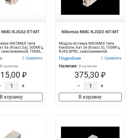
пень защиты
Кол-во жил
IP67
Одножильный
2
2
Многожильный
5
x NMC-KJSA2-ET-MT
Nikomax NMC-KJSD2-NT-MT
тавка NIKOMAX типа
Модуль-вставка NIKOMAX типа
ат.6a (Класс Ea), 500МГц,
Keystone, Кат.5е (Класс D), 100МГц,
 самозажимной, T568A...
RJ45/8P8C, самозажимной,
T568A/...
е
Подробнее
Сравнить
Сравнить
Наличие:
В наличии
В наличии
15,00 ₽
375,30 ₽
–
+
–
+
В корзину
В корзину