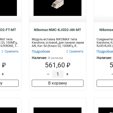
SD2-FT-MT
Nikomax NMC-KJSD2-AN-MT
Nikoma
MAX типа
Модуль-вставка NIKOMAX типа
Соедините
с D), 100МГц,
Keystone, угловой, для панели серии
Keystone, К
0/KRONE, T...
AN, Кат.5е (Класс D), 100МГц, R...
RJ45-RJ45 (
Подробнее
Подробне
Сравнить
Сравнить
Наличие:
Наличие:
В наличии
 ₽
561,60 ₽
5
+
–
+
ну
В корзину