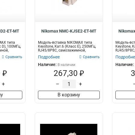
Диаметр
Кол-во пар
Сте
6,5
4
1
3
5,5
10
1
5
1
1
SD2-ET-MT
Nikomax NMC-KJSE2-ET-MT
Nikoma
2
1
MAX типа
Модуль-вставка NIKOMAX типа
Модуль-вс
с D), 100МГц,
Keystone, Кат.6 (Класс E), 250МГц,
Keystone, К
мной,
RJ45/8P8C, самозажимной,
RJ45/8P8C,
T568A/B...
Подробнее
Подробне
Сравнить
Сравнить
Наличие:
Наличие:
В наличии
 ₽
267,30 ₽
3
+
–
+
ну
В корзину