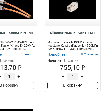
 NMC-RJ88SE2-NT-MT
Nikomax NMC-KJSA2-FT-MT
 NIKOMAX RJ45/8P8C под
Модуль-вставка NIKOMAX типа
 Кат.6 (Класс E), 250МГц,
Keystone, Кат.6a (Класс Ea), 500МГц,
0мкд, универсаль...
RJ45/8P8C, FT-TOOL/110/KRONE,...
е
Подробнее
Сравнить
Сравнить
Наличие:
В наличии
В наличии
13,70 ₽
755,10 ₽
–
+
–
+
В корзину
В корзину