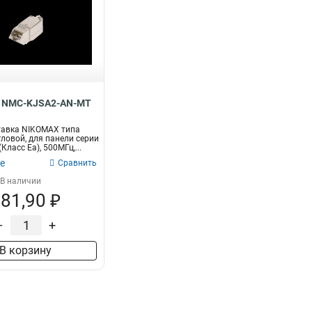
 NMC-KJSA2-AN-MT
тавка NIKOMAX типа
гловой, для панели серии
(Класс Ea), 500МГц,...
е
Сравнить
В наличии
81,90 ₽
–
+
В корзину