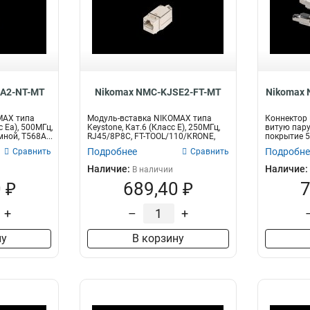
SA2-NT-MT
Nikomax NMC-KJSE2-FT-MT
Nikomax
MAX типа
Модуль-вставка NIKOMAX типа
Коннектор
с Ea), 500МГц,
Keystone, Кат.6 (Класс E), 250МГц,
витую пару,
ной, T568A...
RJ45/8P8C, FT-TOOL/110/KRONE,
покрытие 5
T5...
Подробнее
Подробне
Сравнить
Сравнить
Наличие:
Наличие:
В наличии
 ₽
689,40 ₽
7
+
–
+
ну
В корзину