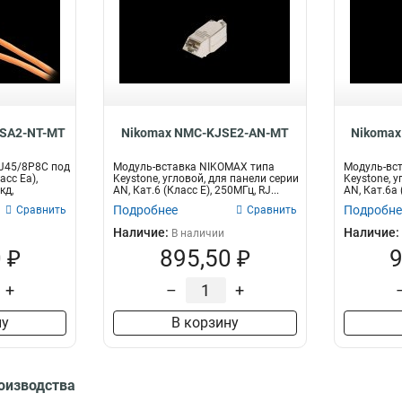
8SA2-NT-MT
Nikomax NMC-KJSE2-AN-MT
Nikomax
J45/8P8C под
Модуль-вставка NIKOMAX типа
Модуль-вс
асс Ea),
Keystone, угловой, для панели серии
Keystone, у
кд,
AN, Кат.6 (Класс E), 250МГц, RJ...
AN, Кат.6a 
Подробнее
Подробне
Сравнить
Сравнить
Наличие:
Наличие:
В наличии
 ₽
895,50 ₽
9
+
–
+
ну
В корзину
роизводства