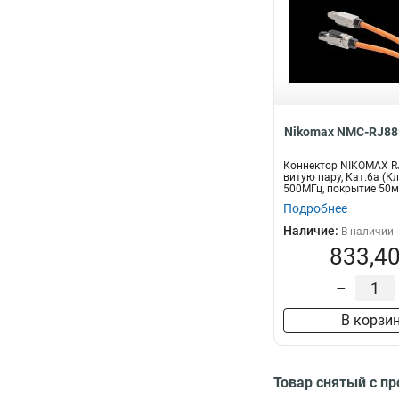
Nikomax NMC-RJ8
Коннектор NIKOMAX R
витую пару, Кат.6a (Кл
500МГц, покрытие 50м
универса...
Подробнее
Наличие:
В наличии
833,40
–
В корзи
Товар снятый с п