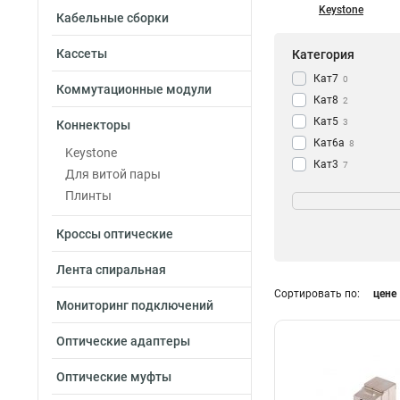
Keystone
Кабельные сборки
Кассеты
Категория
Кат7
0
Коммутационные модули
Кат8
2
Кат5
3
Коннекторы
Кат6а
8
Keystone
Кат3
7
Для витой пары
Кат6
Цвет
18
Плинты
Кат5е
27
Прозрачный
0
Белый
Кроссы оптические
24
Металлик
17
Лента спиральная
Черный
4
Сортировать по:
цене
Серый
3
Мониторинг подключений
Красный
Схема разводки
1
Желтый
Оптические адаптеры
1
T568B
3
Зеленый
1
T568A/B
35
Оптические муфты
Синий
1