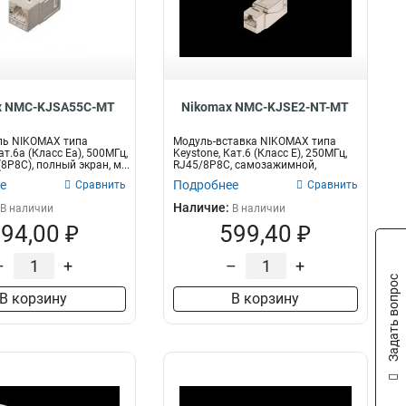
x NMC-KJSA55C-MT
Nikomax NMC-KJSE2-NT-MT
ль NIKOMAX типа
Модуль-вставка NIKOMAX типа
ат.6а (Класс Ea), 500МГц,
Keystone, Кат.6 (Класс E), 250МГц,
8P8C), полный экран, м...
RJ45/8P8C, самозажимной,
T568A/B...
е
Подробнее
Сравнить
Сравнить
Наличие:
В наличии
В наличии
94,00 ₽
599,40 ₽
–
+
–
+
Задать вопрос
В корзину
В корзину