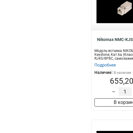
Nikomax NMC-KJ
Модуль-вставка NIKO
Keystone, Кат.6a (Клас
RJ45/8P8C, самозажим
Подробнее
Наличие:
В наличии
655,20
–
В корзи