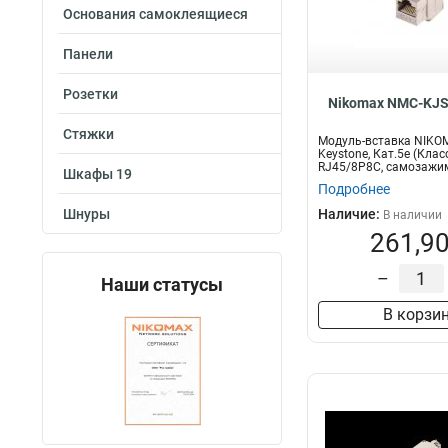
Маркировка
Основания самоклеящиеся
0-9
4
Панели
Розетки
Nikomax NMC-KJ
Стяжки
Модуль-вставка NIKO
Keystone, Кат.5е (Клас
RJ45/8P8C, самозажи
Шкафы 19
T568A/...
Подробнее
Шнуры
Наличие:
В наличии
261,90
–
Наши статусы
В корзи