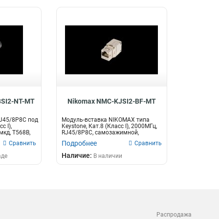
SI2-NT-MT
Nikomax NMC-KJSI2-BF-MT
J45/8P8C под
Модуль-вставка NIKOMAX типа
с I),
Keystone, Кат.8 (Класс I), 2000МГц,
мкд, T568B,
RJ45/8P8C, самозажимной,
T568A/...
Подробнее
Сравнить
Сравнить
Наличие:
аде
В наличии
Распродажа