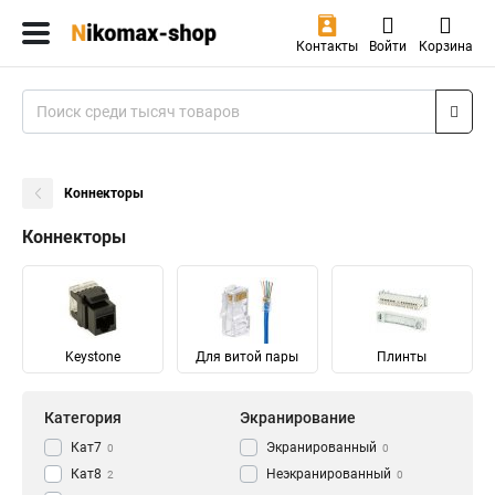
Контакты
Войти
Корзина
Коннекторы
Коннекторы
Keystone
Для витой пары
Плинты
Категория
Экранирование
Кат7
Экранированный
0
0
Кат8
Неэкранированный
2
0