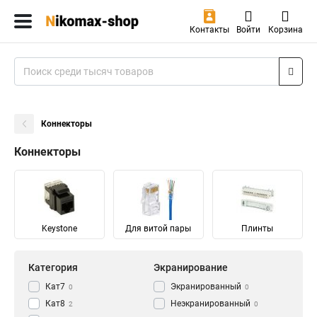
Контакты
Войти
Корзина
Коннекторы
Коннекторы
Keystone
Для витой пары
Плинты
Категория
Экранирование
Кат7
Экранированный
0
0
Кат8
Неэкранированный
2
0