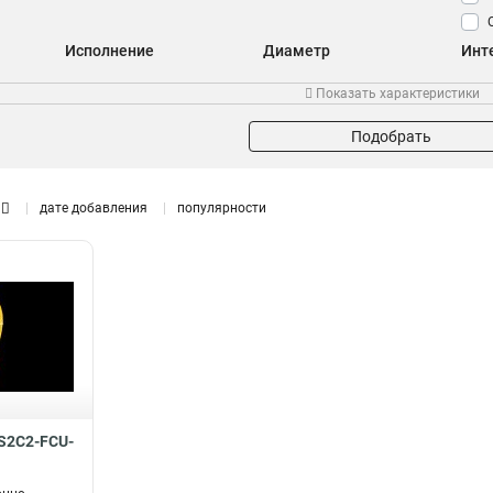
Исполнение
Диаметр
Инт
Одинарный
2мм
22
54
Показать характеристики
Двойной
32
нгA-HFLTx
54
Подобрать
дате добавления
популярности
S2C2-FCU-