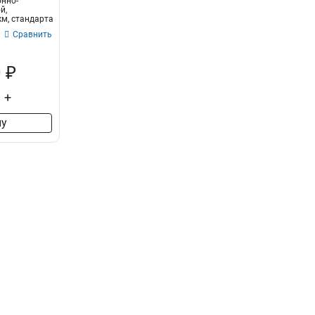
нно-
й,
м, стандарта
Сравнить
 ₽
+
ну