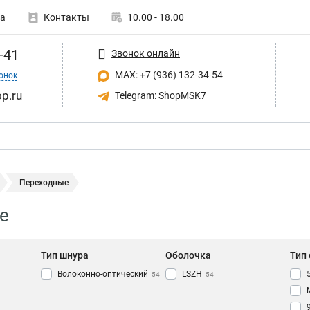
а
Контакты
10.00 - 18.00
-41
Звонок онлайн
MAX: +7 (936) 132-34-54
онок
p.ru
Telegram: ShopMSK7
Переходные
е
Тип шнура
Оболочка
Тип
Волоконно-оптический
LSZH
54
54