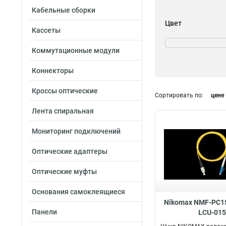
Кабельные сборки
Цвет
Кассеты
Аква
3
Желтый
37
Коммутационные модули
Оранжевый
10
Коннекторы
Кроссы оптические
Сортировать по:
цене
Лента спиральная
Мониторинг подключений
Оптические адаптеры
Оптические муфты
Основания самоклеящиеся
Nikomax NMF-PC1
Панели
LCU-015