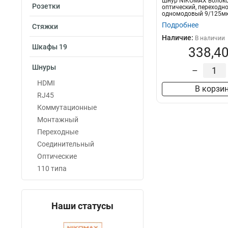
Шнур NIKOMAX волоко
Розетки
оптический, переходно
одномодовый 9/125мк
OS2, FC/UPC-LC/U...
Подробнее
Стяжки
Наличие:
В наличии
Шкафы 19
338,40
Шнуры
–
HDMI
В корзи
RJ45
Коммутационные
Монтажный
Переходные
Соединительный
Оптические
110 типа
Наши статусы