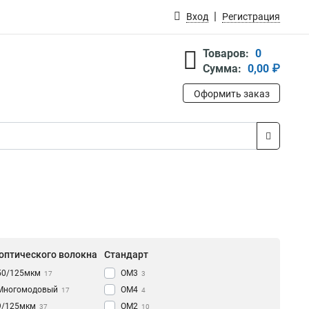
Вход
Регистрация
Товаров:
0
Сумма:
0,00 ₽
Оформить заказ
 оптического волокна
Стандарт
50/125мкм
ОМ3
17
3
Многомодовый
ОM4
17
4
9/125мкм
ОМ2
37
10