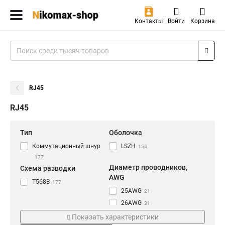
Контакты
Войти
Корзина
RJ45
RJ45
Тип
Оболочка
Коммутационный шнур
LSZH
155
177
Диаметр проводников,
Схема разводки
AWG
T568B
177
25AWG
21
26AWG
31
24AWG
125
Показать характеристики