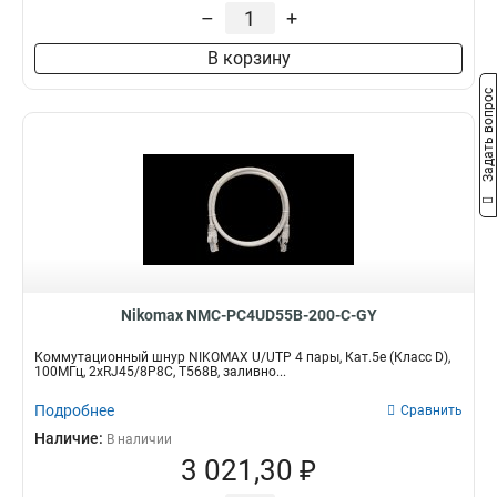
7х0150мм
Красный
6
18
–
+
7x0150мм
Черный
15
18
В корзину
7х0165мм
Белый
Длина
Тип шнура
10
18
Желтый
22
0,5м
Коммутационный
18
177
Задать вопрос
Серый
51
20м
Многожильный
3
177
5м
19
3м
19
2м
19
1м
Кол-во пар
19
1,5м
21
4
177
0,15м
28
0,3м
31
Nikomax NMC-PC4UD55B-200-C-GY
Коммутационный шнур NIKOMAX U/UTP 4 пары, Кат.5е (Класс D),
100МГц, 2хRJ45/8P8C, T568B, заливно...
Подробнее
Сравнить
Наличие:
В наличии
3 021,30 ₽