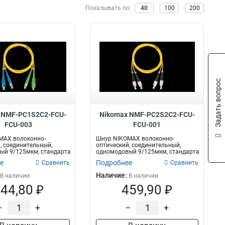
Черный
на
Размер
18
Показывать по:
40
100
200
Белый
18
20м
7х0150мм
4
6
Оранжевый
20
10м
7х0165мм
9
12
Серый
74
0,5м
7х0195мм
22
14
Желтый
96
0,15м
7x0150мм
28
15
15м
7х0205мм
28
121
0.3м
7x0175мм
Задать вопрос
33
21
5м
7х0192мм
35
21
3м
52
 NMF-PC1S2C2-FCU-
Nikomax NMF-PC2S2C2-FCU-
2м
53
FCU-003
FCU-001
1м
66
MAX волоконно-
Шнур NIKOMAX волоконно-
, соединительный,
оптический, соединительный,
ый 9/125мкм, стандарта
одномодовый 9/125мкм, стандарта
-...
OS2, FC/UPC-...
е
Подробнее
Сравнить
Сравнить
Наличие:
В наличии
В наличии
44,80 ₽
459,90 ₽
–
+
–
+