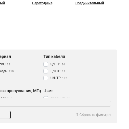
ный
Переходные
Соединительный
ериал
Тип кабеля
PVC
S/FTP
23
26
Медь
F/UTP
210
11
U/UTP
173
оса пропускания, МГц
Цвет
16МГц
Красный
3
28
2000МГц
Аква
4
12
500МГц
Светло-серый
18
14
Сбросить фильтры
250МГц
Зеленый
79
18
100МГц
Синий
106
18