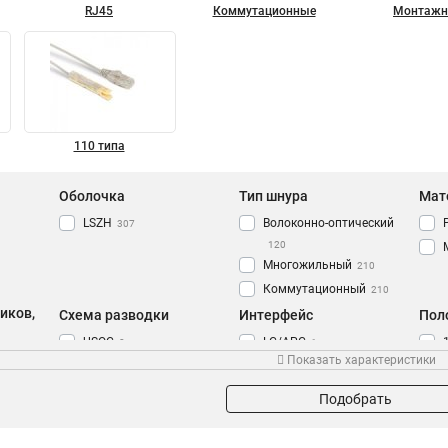
RJ45
Коммутационные
Монтаж
110 типа
Оболочка
Тип шнура
Мат
LSZH
Волоконно-оптический
307
120
Многожильный
210
Коммутационный
210
иков,
Схема разводки
Интерфейс
Пол
USOC
LC/APC
8
1
Показать характеристики
T568B
FC/APC
194
1
ST/UPC
1
Подобрать
FC/UPC
1
LC/UPC-ST/UPC
3