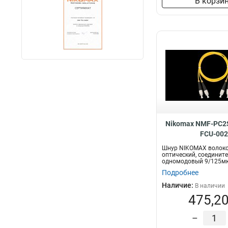
В корзи
Nikomax NMF-PC2
FCU-002
Шнур NIKOMAX волоко
оптический, соединит
одномодовый 9/125мк
OS2, FC/UPC-...
Подробнее
Наличие:
В наличии
475,20
–