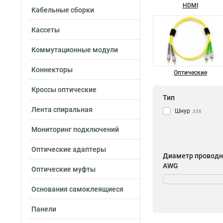
HDMI
Кабельные сборки
Кассеты
Коммутационные модули
Коннекторы
Оптические
Кроссы оптические
Тип
Лента спиральная
Шнур
338
Мониторинг подключений
Оптические адаптеры
Диаметр проводн
AWG
Оптические муфты
25AWG
21
Основания самоклеящиеся
26AWG
33
24AWG
156
Панели