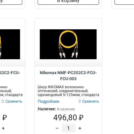
ну
В корзину
S2C2-FCU-
Nikomax NMF-PC2S2C2-FCU-
FCU-003
нно-
Шнур NIKOMAX волоконно-
ельный,
оптический, соединительный,
м, стандарта
одномодовый 9/125мкм, стандарта
OS2, FC/UPC-...
Подробнее
Сравнить
Сравнить
Наличие:
В наличии
 ₽
496,80 ₽
+
–
+