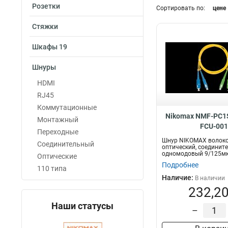
Розетки
Категория
Сортировать по:
цене
Кат3
3
Стяжки
Кат8
4
Кат5
Шкафы 19
13
Кат6a
18
Шнуры
Кат6
79
Кат5е
HDMI
Диаметр
93
RJ45
2мм
107
Коммутационные
0,9мм
13
Nikomax NMF-PC1
Монтажный
FCU-001
Переходные
Шнур NIKOMAX волоко
Соединительный
оптический, соединит
одномодовый 9/125мк
Оптические
OS2, FC/UPC-...
Подробнее
110 типа
Наличие:
В наличии
232,20
Наши статусы
–