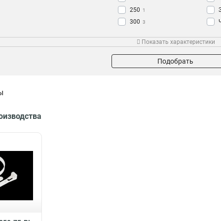
250
1
300
3
350
1
Показать характеристики
400
2
Подобрать
ы
роизводства