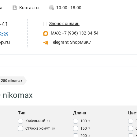
а
Контакты
10.00 - 18.00
-41
Звонок онлайн
MAX: +7 (936) 132-34-54
онок
p.ru
Telegram: ShopMSK7
 250 nikomax
 nikomax
Тип
Длина
Цве
Кабельный
100
32
2
Стяжка хомут
150
19
7
200
5