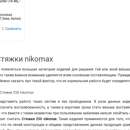
50-75-RL-
лоновая
,5мм, белая,
Сравнить
Стяжки nikomax
 появляться большая категория изделий для решения той или иной весьма
что также важное внимание уделяется всем основным составляющим. Прежде 
Можно сказать про такой фактор, что их нормальная работа будет определ
 Стяжки 250 nikomax
едставить работу таких систем и без проводников. В роли данных изд
олучить востребованность, а также в короткие сроки стать весьма востре
, что вместе с таким моментом при пользовании кабелями нельзя обойтись
тоит считать
Стяжки 250 nikomax.
Такие изделия применяются для того, чт
 что по своей конструкции и общему представлению данная продукция срав