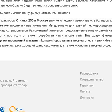
ний. При этом изделия отличаются сравнительно высоким качеством и с
 целесообразно будет во многих основных ситуациях.
бирает именно нашу фирму Стяжки 250 nikomax
им фактором
Стяжки 250 в Москве
вполне успешно имеется шанс в большом к
сем желающим и наша компания. Мы довольно длительный период осуществ
 наших приоритетов без сомнений является предоставление только самой к
ью и про то, что также проработан нами и сам сайт. Благодаря функ
иализированный магазин nikomax-shop.ru купить
весьма оперативно и без т
азателям, даст хороший шанс сэкономить, а также исключить весьма сущес
Распродажа
Сотрудничество
рах на сайте имеет
 проверяйте товар
Гарантия
Оплата
Доставка