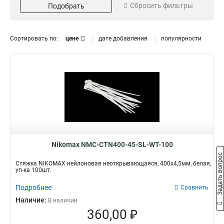
Сбросить фильтры
Подобрать
250
Зеленый
1
8
300
Черный
3
8
350
Диаметр
Морозостойкость
1
Сортировать по:
цене
дате добавления
популярности
400
2
9 мм
Да
4
9
12 мм
Нет
4
42
16 мм
12
Nikomax NMC-CTN400-45-SL-WT-100
Задать вопрос
Стяжка NIKOMAX нейлоновая неоткрывающаяся, 400х4,5мм, белая,
уп-ка 100шт.
Подробнее
Сравнить
Наличие:
В наличии
360,00 ₽