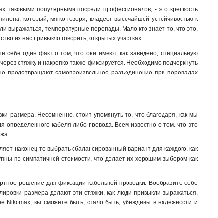
omax таковыми популярными посреди профессионалов, - это крепкость
пилена, который, мягко говоря, владеет высочайшей устойчивостью к
ли выражаться, температурные перепады. Мало кто знает то, что это,
ство из нас привыкло говорить, открытых участках.
е себе один факт о том, что они имеют, как заведено, специальную
 через стяжку и накрепко также фиксируется. Необходимо подчеркнуть
торые предотвращают самопроизвольное разъединение при перепадах
ки размера. Несомненно, стоит упомянуть то, что благодаря, как мы
я определенного кабеля либо провода. Всем известно о том, что это
ажа.
оляет наконец-то выбрать сбалансированный вариант для каждого, как
тупны по симпатичной стоимости, что делает их хорошим выбором как
фортное решение для фиксации кабельной проводки. Вообразите себе
лировки размера делают эти стяжки, как люди привыкли выражаться,
ые Nikomax, вы сможете быть, стало быть, убеждены в надежности и