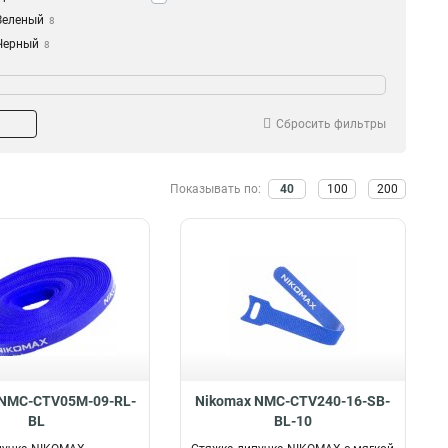
Зеленый
8
Черный
8
Сбросить фильтры
Показывать по:
40
100
200
 NMC-CTV05M-09-RL-
Nikomax NMC-CTV240-16-SB-
BL
BL-10