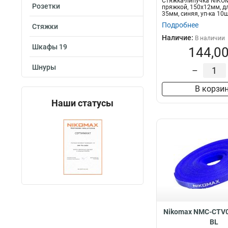
Стяжка-липучка NIKO
Розетки
пряжкой, 150х12мм, д
35мм, синяя, уп-ка 10ш
Подробнее
Стяжки
Наличие:
В наличии
Шкафы 19
144,00
Шнуры
–
В корзи
Наши статусы
Nikomax NMC-CTV0
BL