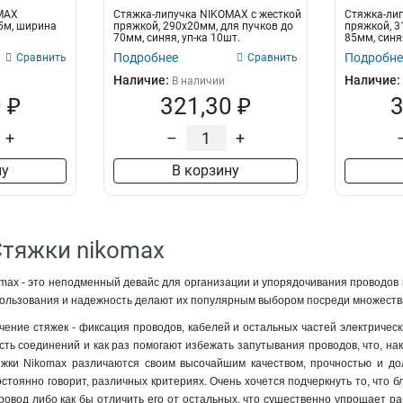
MAX
Стяжка-липучка NIKOMAX с жесткой
Стяжка-лип
 5м, ширина
пряжкой, 290х20мм, для пучков до
пряжкой, 3
70мм, синяя, уп-ка 10шт.
85мм, синяя
Подробнее
Подробне
Сравнить
Сравнить
Наличие:
Наличие:
В наличии
 ₽
321,30 ₽
3
+
–
+
ну
В корзину
Стяжки nikomax
max - это неподменный девайс для организации и упорядочивания проводов в
спользования и надежность делают их популярным выбором посреди множеств
ение стяжек - фиксация проводов, кабелей и остальных частей электрически
ть соединений и как раз помогают избежать запутывания проводов, что, на
тяжки Nikomax различаются своим высочайшим качеством, прочностью и дол
стоянно говорит, различных критериях. Очень хочется подчеркнуть то, что б
овод либо как бы отличить его от остальных, что существенно упрощает р