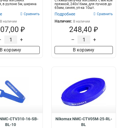
пучка NIKOMAX
Стяжка-липучка NIKOMAX с мягкой
, в рулоне 5м, ширина
пряжкой, 240х16мм, для пучков до
65мм, синяя, уп-ка 10шт.
е
Подробнее
Сравнить
Сравнить
Наличие:
В наличии
В наличии
07,00 ₽
248,40 ₽
–
+
–
+
В корзину
В корзину
 NMC-CTV310-16-SB-
Nikomax NMC-CTV05M-25-RL-
BL-10
BL