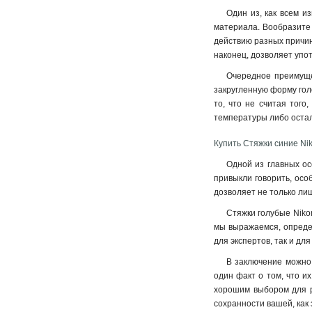
Один из, как всем и
материала. Вообразите 
действию разных причин
наконец, дозволяет упот
Очередное преимущес
закругленную форму гол
то, что не считая тог
температуры либо оста
Купить Стяжки синие Ni
Одной из главных ос
привыкли говорить, осо
дозволяет не только ли
Стяжки голубые Niko
мы выражаемся, определ
для экспертов, так и дл
В заключение можно,
один факт о том, что и
хорошим выбором для р
сохранности вашей, как