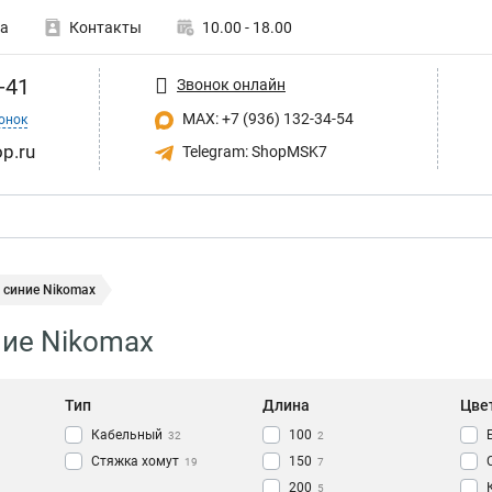
а
Контакты
10.00 - 18.00
-41
Звонок онлайн
MAX: +7 (936) 132-34-54
онок
p.ru
Telegram: ShopMSK7
 синие Nikomax
ие Nikomax
Тип
Длина
Цве
Кабельный
100
32
2
Стяжка хомут
150
19
7
200
5