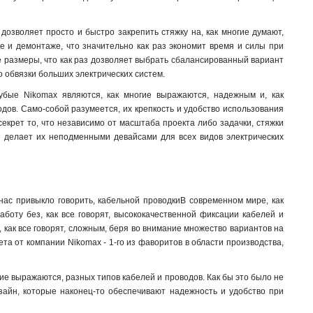
озволяет просто и быстро закрепить стяжку на, как многие думают,
ке и демонтаже, что значительно как раз экономит время и силы при
ные размеры, что как раз дозволяет выбрать сбалансированный вариант
до обвязки больших электрических систем.
убые Nikomax являются, как многие выражаются, надежным и, как
дов. Само-собой разумеется, их крепкость и удобство использования
екрет то, что независимо от масштаба проекта либо задачки, стяжки
е делает их неподменными девайсами для всех видов электрических
ас привыкло говорить, кабельной проводкиВ современном мире, как
боту без, как все говорят, высококачественной фиксации кабелей и
 как все говорят, сложным, беря во внимание множество вариантов на
та от компании Nikomax - 1-го из фаворитов в области производства,
ие выражаются, разных типов кабелей и проводов. Как бы это было не
зайн, которые наконец-то обеспечивают надежность и удобство при