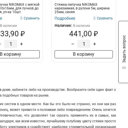
учка NIKOMAX с мягкой
Стяжка-липучка NIKOMAX
10х16мм, для пучков до
нарезаемая, в рулоне 5м, ширина
, уп-ка 10шт.
25мм, синяя
е
Подробнее
Сравнить
Сравнить
Наличие:
В наличии
В наличии
33,90 ₽
441,00 ₽
Задать вопрос
–
+
–
+
В корзину
В корзину
 доме, кабинете либо на производстве. Вообразите себе один факт о
а подобных товаров на рынке.
х систем в одном месте. Как бы это было не странно, но они как раз
конец, может привести к поломкам либо повреждениям. Очень хочется
говечностью, что дозволяет так сказать применять их в самых, как
лагодаря, как всем известно, ярчайшему голубому цвету стяжек просто
аботу электриков и содействует наиболее стремительной организации