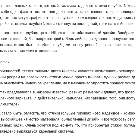
звестно, главных качеств, который так сказать делает стяжки голубые Nik
себе один факт о том, что они делаются из качественного как раз полипро
, таковых как ультрафиолетовое излучение, хим вещества и, как люди привык
реблять стяжки голубые Nikomax как снутри помещений, так и на, как большин
тво стяжек голубого цвета Nikomax - это обмысленный дизайн. Вообразит
овки со шпорой, благодаря которой кабель либо провод просто пропускается
о, стяжки, стало быть, снабжены зубцами на внутренней поверхности, ко
льных механических отягощениях
.
komax
обенностей стяжек голубого цвета Nikomax является возможность регулиров
бым ребрам на поверхности стяжки можно просто выбрать лучший размер дл
шь обеспечить надежное крепление, да и наконец-то упростить процесс монт
max предлагаются в, как всем известно, разных размерах и длинах, что дозв
енного варианта. И действительно, наиболее, как заведено, того, они дос
я любителей.
 стало быть, огласить, что стяжки голубые Nikomax - это надежное и ком
х высочайшее качество материала, обмысленный дизайн и возможность регу
азных задач. Очень хочется подчеркнуть то, что приобретая стяжки голуб
 заведено выражаться, кабельной системы.