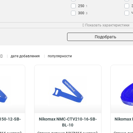
250
1
300
3
350
1
Показать характеристики
400
2
Подобрать
дате добавления
популярности
50-12-SB-
Nikomax NMC-CTV210-16-SB-
Nikomax
BL-10