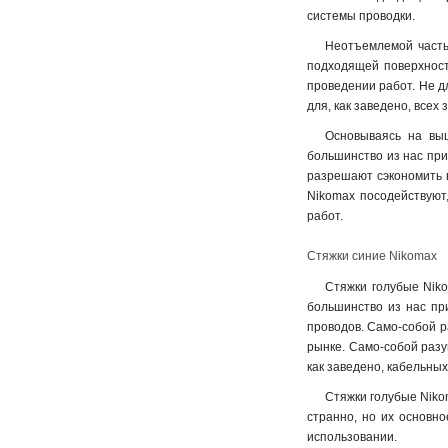
системы проводки.
Неотъемлемой частью
подходящей поверхности
проведении работ. Не д
для, как заведено, всех
Основываясь на выш
большинство из нас при
разрешают сэкономить в
Nikomax посодействуют
работ.
Стяжки синие Nikomax
Стяжки голубые Niko
большинство из нас пр
проводов. Само-собой р
рынке. Само-собой разу
как заведено, кабельных
Стяжки голубые Niko
странно, но их основн
использовании.