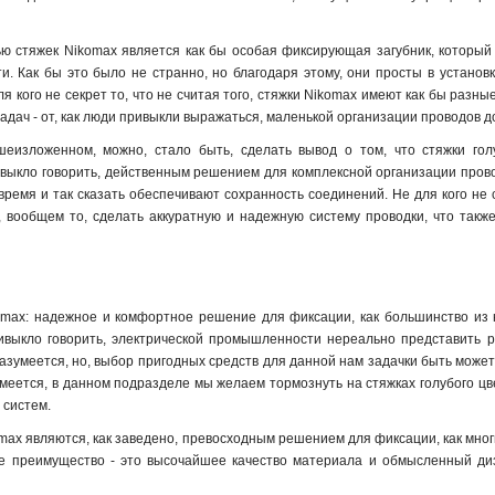
 стяжек Nikomax является как бы особая фиксирующая загубник, который д
. Как бы это было не странно, но благодаря этому, они просты в установ
ля кого не секрет то, что не считая того, стяжки Nikomax имеют как бы раз
 задач - от, как люди привыкли выражаться, маленькой организации проводов 
еизложенном, можно, стало быть, сделать вывод о том, что стяжки гол
выкло говорить, действенным решением для комплексной организации прово
ремя и так сказать обеспечивают сохранность соединений. Не для кого не с
, вообщем то, сделать аккуратную и надежную систему проводки, что такж
max: надежное и комфортное решение для фиксации, как большинство из н
ивыкло говорить, электрической промышленности нереально представить ра
азумеется, но, выбор пригодных средств для данной нам задачки быть может,
меется, в данном подразделе мы желаем тормознуть на стяжках голубого цве
 систем.
max являются, как заведено, превосходным решением для фиксации, как мног
ое преимущество - это высочайшее качество материала и обмысленный ди