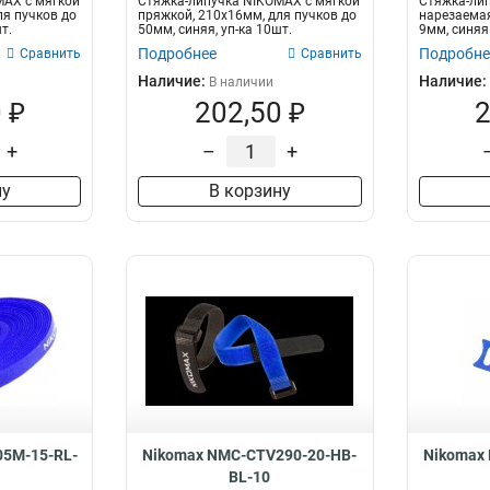
MAX с мягкой
Стяжка-липучка NIKOMAX с мягкой
Стяжка-ли
ля пучков до
пряжкой, 210х16мм, для пучков до
нарезаемая
т.
50мм, синяя, уп-ка 10шт.
9мм, синяя
Подробнее
Подробне
Сравнить
Сравнить
Наличие:
Наличие:
В наличии
 ₽
202,50 ₽
2
+
–
+
ну
В корзину
5M-15-RL-
Nikomax NMC-CTV290-20-HB-
Nikomax
BL-10