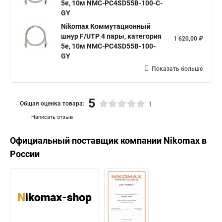
5е, 10м NMC-PC4SD55B-100-C-
GY
Nikomax Коммутационный
шнур F/UTP 4 пары, категория
1 620,00 ₽
5е, 10м NMC-PC4SD55B-100-
GY
Показать больше
5
Общая оценка товара:
1
Написать отзыв
Официальный поставщик компании
Nikomax
в
России