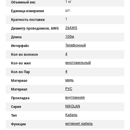
1 кг
Объемный вес
шт.
Единица измерения
1
Кратность поставки
26AWG
Диаметр проводников, AWG
100м
Длина
Телефонный
Интерфейс
4
Кол-во волокон
многожильный
Кол-во жил
4
Кол-во Пар
медь
Материал
PVC
Материал
внутренняя
Прокладка
NIKOLAN
Серия
Кабель
Тип
интернет кабель
Функции