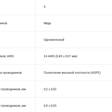
4
ников
Медь
Одножильный
иков, AWG
24 AWG (0,49 ± 0,01 мм)
ии проводников
Полиэтилен высокой плотности (HDPE)
 проводников, мм
0,2 ± 0,02
 проводников, мм
0,9 ± 0,05