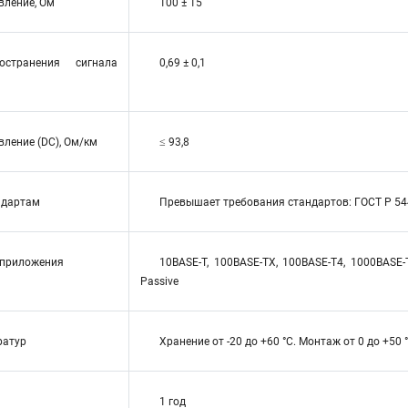
вление, Ом
100 ± 15
остранения сигнала
0,69 ± 0,1
ление (DC), Ом/км
≤ 93,8
ндартам
Превышает требования стандартов: ГОСТ Р 5442
приложения
10BASE-T, 100BASE-TX, 100BASE-T4, 1000BASE-T,
Passive
ратур
Хранение от -20 до +60 °C. Монтаж от 0 до +50 
1 год