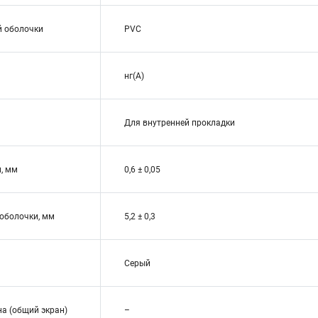
й оболочки
PVC
нг(A)
Для внутренней прокладки
, мм
0,6 ± 0,05
оболочки, мм
5,2 ± 0,3
Серый
на (общий экран)
–