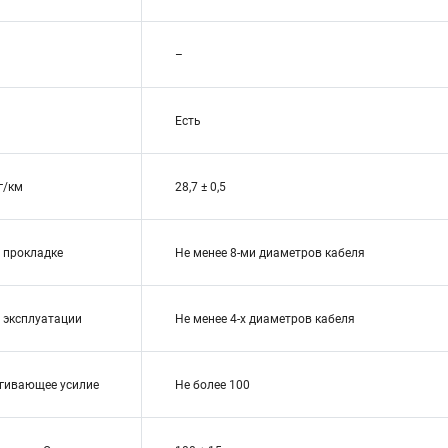
–
Есть
г/км
28,7 ± 0,5
и прокладке
Не менее 8-ми диаметров кабеля
и эксплуатации
Не менее 4-х диаметров кабеля
гивающее усилие
Не более 100