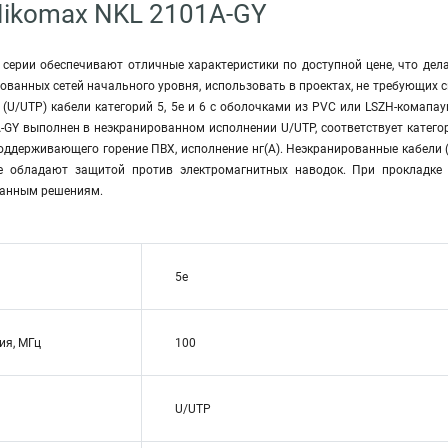
ikomax NKL 2101A-GY
 серии обеспечивают отличные характеристики по доступной цене, что д
ованных сетей начального уровня, использовать в проектах, не требующих
(U/UTP) кабели категорий 5, 5е и 6 с оболочками из PVC или LSZH-комапаун
-GY выполнен в неэкранированном исполнении U/UTP, соответствует катего
поддерживающего горение ПВХ, исполнение нг(A). Неэкранированные кабели
не обладают защитой против электромагнитных наводок. При прокладке 
ванным решениям.
5e
ия, МГц
100
U/UTP