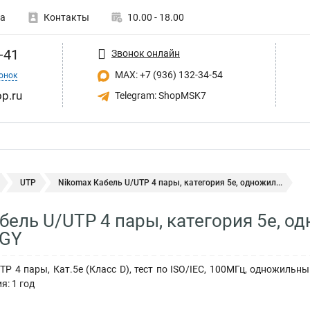
а
Контакты
10.00 - 18.00
-41
Звонок онлайн
MAX: +7 (936) 132-34-54
онок
p.ru
Telegram: ShopMSK7
UTP
Nikomax Кабель U/UTP 4 пары, категория 5e, одножил...
бель U/UTP 4 пары, категория 5e, о
-GY
P 4 пары, Кат.5e (Класс D), тест по ISO/IEC, 100МГц, одножильный
я: 1 год