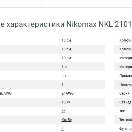
е характеристики Nikomax NKL 210
10 см
Кол-во
10 см
Кол-во
10 см
Матери
1 кг
Матери
шт.
Прокла
1
Пропус
в, AWG
24AWG
Серия
100м
Станда
5e
Тип
Кат5e
Тип ка
4
Функци