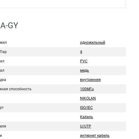
1A-GY
 жил
одножильный
 Пар
4
ал
PVC
ал
медь
дка
внутренняя
кная способность
100МГц
NIKOLAN
рт
ISO/IEC
Кабель
беля
U/UTP
и
интернет кабель