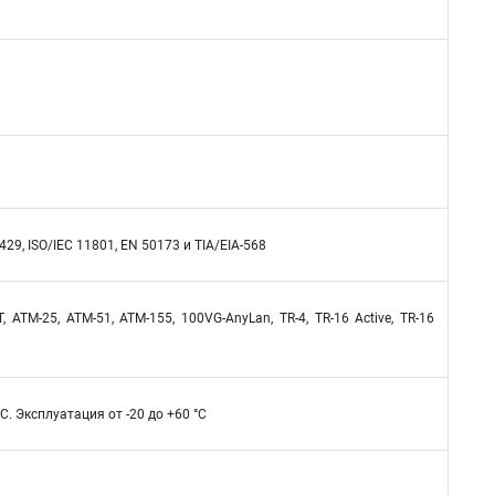
9, ISO/IEC 11801, EN 50173 и TIA/EIA-568
 ATM-25, ATM-51, ATM-155, 100VG-AnyLan, TR-4, TR-16 Active, TR-16
°C. Эксплуатация от -20 до +60 °C