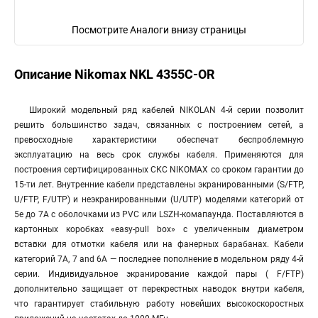
Посмотрите Аналоги внизу страницы
Описание Nikomax NKL 4355C-OR
Широкий модельный ряд кабелей NIKOLAN 4-й серии позволит
решить большинство задач, связанных с построением сетей, а
превосходные характеристики обеспечат беспроблемную
эксплуатацию на весь срок службы кабеля. Применяются для
построения сертифицированных СКС NIKOMAX со сроком гарантии до
15-ти лет. Внутренние кабели представлены экранированными (S/FTP,
U/FTP, F/UTP) и неэкранированными (U/UTP) моделями категорий от
5е до 7А с оболочками из PVC или LSZH-комапаунда. Поставляются в
картонных коробках «easy-pull box» с увеличенным диаметром
вставки для отмотки кабеля или на фанерных барабанах. Кабели
категорий 7A, 7 and 6A — последнее пополнение в модельном ряду 4-й
серии. Индивидуальное экранирование каждой пары ( F/FTP)
дополнительно защищает от перекрестных наводок внутри кабеля,
что гарантирует стабильную работу новейших высокоскоростных