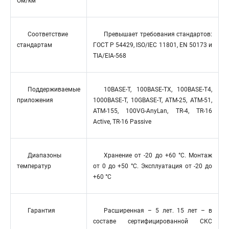
Ом/км
Соответствие
Превышает требования стандартов:
стандартам
ГОСТ Р 54429, ISO/IEC 11801, EN 50173 и
TIA/EIA-568
Поддерживаемые
10BASE-T, 100BASE-TX, 100BASE-T4,
приложения
1000BASE-T, 10GBASE-T, ATM-25, ATM-51,
ATM-155, 100VG-AnyLan, TR-4, TR-16
Active, TR-16 Passive
Диапазоны
Хранение от -20 до +60 °C. Монтаж
температур
от 0 до +50 °C. Эксплуатация от -20 до
+60 °C
Гарантия
Расширенная – 5 лет. 15 лет – в
составе сертифицированной СКС