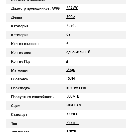
23AWG
Диаметр проводников, AWG
500м
Длина
Кат6a
Категория
6a
Категория
4
Кол-во волокон
одножильный
Кол-во жил
4
Кол-во Пар
Медь
Материал
LSZH
Оболочка
внутренняя
Прокладка
500МГц
Пропускная способность
NIKOLAN
Серия
ISO/IEC
Стандарт
Кабель
Тип
F/FTP