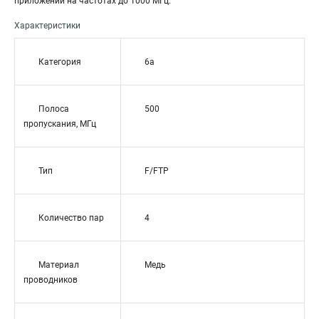
приложений на частотах до 1000 МГц.
Характеристики
Категория
6a
Полоса
500
пропускания, МГц
Тип
F/FTP
Количество пар
4
Материал
Медь
проводников