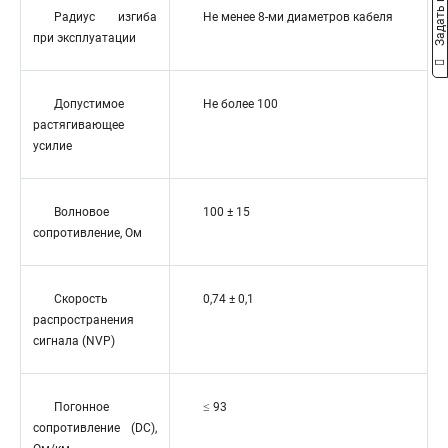
Задать вопрос
Радиус изгиба
Не менее 8-ми диаметров кабеля
при эксплуатации
Допустимое
Не более 100
растягивающее
усилие
Волновое
100 ± 15
сопротивление, Ом
Скорость
0,74 ± 0,1
распространения
сигнала (NVP)
Погонное
≤ 93
сопротивление (DC),