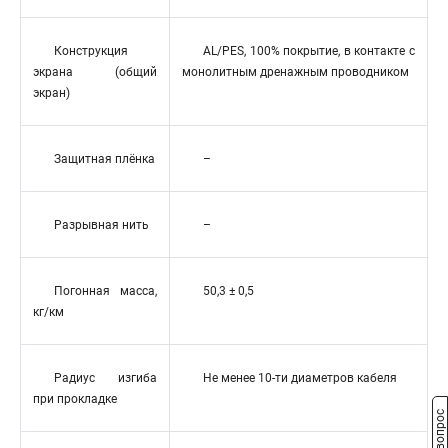
Конструкция
AL/PES, 100% покрытие, в контакте с
экрана (общий
монолитным дренажным проводником
экран)
Защитная плёнка
–
Разрывная нить
–
Погонная масса,
50,3 ± 0,5
кг/км
Радиус изгиба
Не менее 10-ти диаметров кабеля
при прокладке