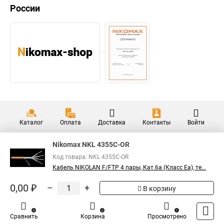
России
Каталог
Оплата
Доставка
Контакты
Войти
Nikomax NKL 4355C-OR
Код товара: NKL 4355C-OR
Кабель NIKOLAN F/FTP 4 пары, Кат.6a (Класс Eа), те...
0,00 ₽
–
+
В корзину
0
0
1
Сравнить
Корзина
Просмотрено