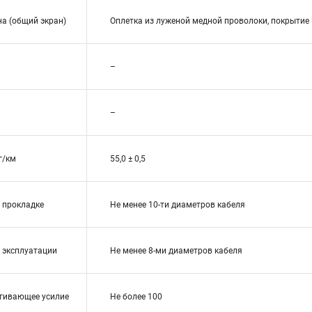
на (общий экран)
Оплетка из луженой медной проволоки, покрытие
–
–
г/км
55,0 ± 0,5
и прокладке
Не менее 10-ти диаметров кабеля
и эксплуатации
Не менее 8-ми диаметров кабеля
гивающее усилие
Не более 100