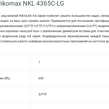
ikomax NKL 4365C-LG
ряд кабелей NIKOLAN 4-й серии позволит решить большинство задач, связан
тацию на весь срок службы кабеля. Применяются для построения сертифици
ранированными (S/FTP, U/FTP, F/UTP) и неэкранированными (U/UTP) моделя
ых коробках «easy-pull box» с увеличенным диаметром вставки для отмотки 
в модельном ряду 4-й серии. Индивидуальное экранирование каждой пары
т стабильную работу новейших высокоскоростных приложений на частотах до
7
ия, МГц
600
S/FTP