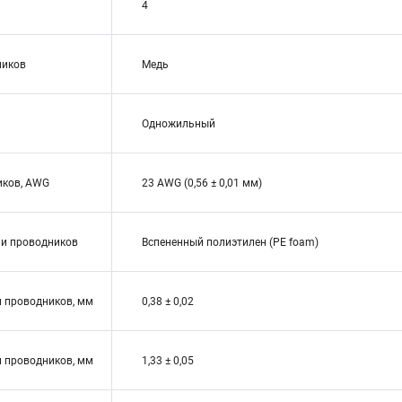
4
ников
Медь
Одножильный
иков, AWG
23 AWG (0,56 ± 0,01 мм)
ии проводников
Вспененный полиэтилен (PE foam)
 проводников, мм
0,38 ± 0,02
 проводников, мм
1,33 ± 0,05