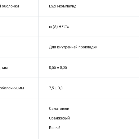
й оболочки
LSZH-компаунд
нг(A)-HFLTx
Для внутренней прокладки
, мм
0,55 ± 0,05
оболочки, мм
7,5 ± 0,3
Салатовый
Оранжевый
Белый