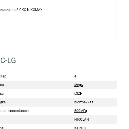
фицированной СКС NIKOMAX
5C-LG
 Пар
4
ал
Медь
ка
LSZH
дка
внутренняя
кная способность
600МГц
NIKOLAN
рт
ISO/IEC