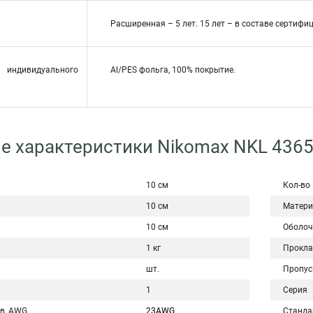
Расширенная – 5 лет. 15 лет – в составе серти
ндивидуального
Al/PES фольга, 100% покрытие.
е характеристики Nikomax NKL 436
10 см
Кол-во
10 см
Матери
10 см
Оболоч
1 кг
Прокла
шт.
Пропус
1
Серия
в, AWG
23AWG
Станда