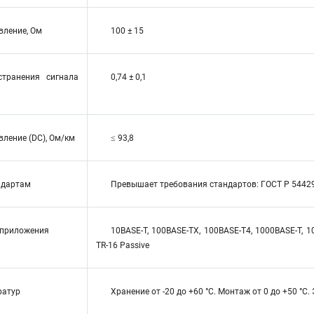
вление, Ом
100 ± 15
странения сигнала
0,74 ± 0,1
ление (DC), Ом/км
≤ 93,8
ндартам
Превышает требования стандартов: ГОСТ Р 54429, 
приложения
10BASE-T, 100BASE-TX, 100BASE-T4, 1000BASE-T, 10
TR-16 Passive
ратур
Хранение от -20 до +60 °C. Монтаж от 0 до +50 °C.