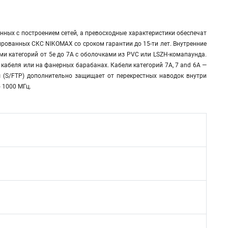
ных с построением сетей, а превосходные характеристики обеспечат
рованных СКС NIKOMAX со сроком гарантии до 15-ти лет. Внутренние
ми категорий от 5е до 7А с оболочками из PVC или LSZH-комапаунда.
кабеля или на фанерных барабанах. Кабели категорий 7A, 7 and 6A —
 (S/FTP) дополнительно защищает от перекрестных наводок внутри
 1000 МГц.