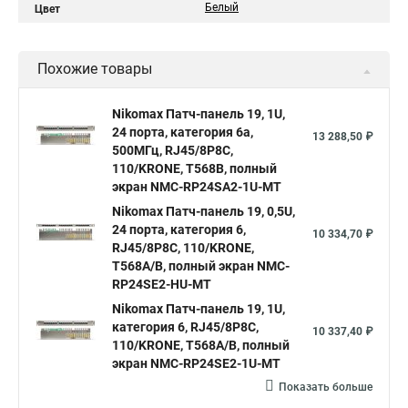
Белый
Цвет
Похожие товары
Nikomax Патч-панель 19, 1U,
24 порта, категория 6a,
13 288,50 ₽
500МГц, RJ45/8P8C,
110/KRONE, T568B, полный
экран NMC-RP24SA2-1U-MT
Nikomax Патч-панель 19, 0,5U,
24 порта, категория 6,
10 334,70 ₽
RJ45/8P8C, 110/KRONE,
T568A/B, полный экран NMC-
RP24SE2-HU-MT
Nikomax Патч-панель 19, 1U,
категория 6, RJ45/8P8C,
10 337,40 ₽
110/KRONE, T568A/B, полный
экран NMC-RP24SE2-1U-MT
Показать больше