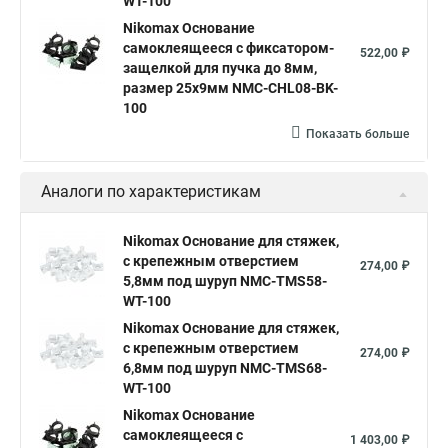
WT-100
Nikomax Основание
самоклеящееся с фиксатором-
522,00 ₽
защелкой для пучка до 8мм,
размер 25х9мм NMC-CHL08-BK-
100
Показать больше
Аналоги по характеристикам
Nikomax Основание для стяжек,
с крепежным отверстием
274,00 ₽
5,8мм под шуруп NMC-TMS58-
WT-100
Nikomax Основание для стяжек,
с крепежным отверстием
274,00 ₽
6,8мм под шуруп NMC-TMS68-
WT-100
Nikomax Основание
самоклеящееся с
1 403,00 ₽