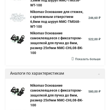
5,8мм под шуруп NMC-TMS58-
WT-100
Nikomax Основание для стяжек,
с крепежным отверстием
246,60 ₽
6,8мм под шуруп NMC-TMS68-
WT-100
Nikomax Основание
самоклеящееся с фиксатором-
522,00 ₽
защелкой для пучка до 8мм,
размер 25х9мм NMC-CHL08-BK-
100
Показать больше
Аналоги по характеристикам
Nikomax Основание
самоклеящееся с фиксатором-
580,00 ₽
защелкой для пучка до 8мм,
размер 25х9мм NMC-CHL08-BK-
100