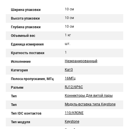
10 см
Ширина упаковки
10 см
Высота упаковки
10 см
Глубина упаковки
1 кг
Объемный вес
шт.
Единица измерения
1
Кратность поставки
Неэкранированный
Исполнение
Кат3
Категория
16МГц
Полоса пропускания, МГц
RJ12/6P6C
Разъем
Коннекторы Для витой пары
Тип
Модуль-вставка типа Keystone
Тип
110/KRONE
Тип IDC контактов
Keystone
Тип модуля