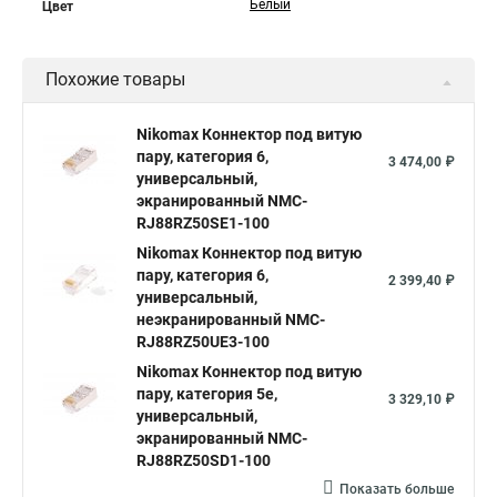
Белый
Цвет
Похожие товары
Nikomax Коннектор под витую
пару, категория 6,
3 474,00 ₽
универсальный,
экранированный NMC-
RJ88RZ50SE1-100
Nikomax Коннектор под витую
пару, категория 6,
2 399,40 ₽
универсальный,
неэкранированный NMC-
RJ88RZ50UE3-100
Nikomax Коннектор под витую
пару, категория 5е,
3 329,10 ₽
универсальный,
экранированный NMC-
RJ88RZ50SD1-100
Показать больше