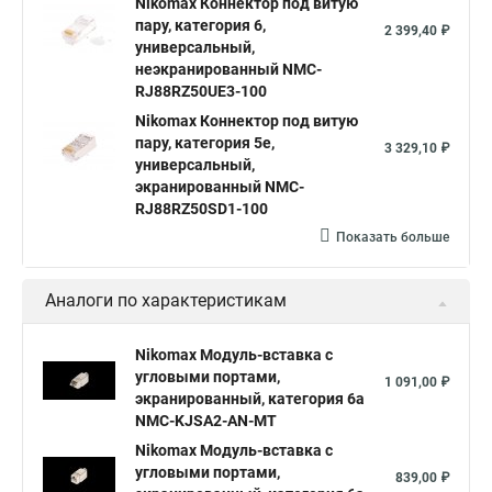
Nikomax Коннектор под витую
пару, категория 6,
2 399,40 ₽
универсальный,
неэкранированный NMC-
RJ88RZ50UE3-100
Nikomax Коннектор под витую
пару, категория 5е,
3 329,10 ₽
универсальный,
экранированный NMC-
RJ88RZ50SD1-100
Показать больше
Аналоги по характеристикам
Nikomax Модуль-вставка с
угловыми портами,
1 091,00 ₽
экранированный, категория 6a
NMC-KJSA2-AN-MT
Nikomax Модуль-вставка с
угловыми портами,
839,00 ₽