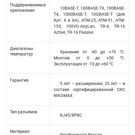
Поддерживаемые
10BASE-T, 100BASE-TX, 100BASE-
приложения
T4, 1000BASE-T, 10GBASE-T (для
Кат. 6 и 6А), ATM-25, ATM-51, ATM-
155, 100VG-AnyLan, TR-4, TR-16
Active, TR-16 Passive
Диапазоны
Хранение от -40 до +70 °C.
температур
Монтаж от 0 до +50 °C.
Эксплуатация от -10 до +60 °C
Гарантия
5 лет – расширенная; 25 лет – в
составе сертифицированной СКС
NIKOMAX
Тип разъёмов
RJ45/8P8C
Материал
Фосфористая бронза