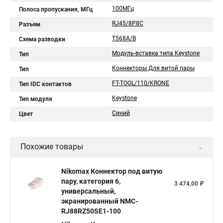
100МГц
Полоса пропускания, МГц
RJ45/8P8C
Разъем
T568A/B
Схема разводки
Модуль-вставка типа Keystone
Тип
Коннекторы Для витой пары
Тип
FT-TOOL/110/KRONE
Тип IDC контактов
Keystone
Тип модуля
Синий
Цвет
Похожие товары
Nikomax Коннектор под витую
пару, категория 6,
3 474,00 ₽
универсальный,
экранированный NMC-
RJ88RZ50SE1-100