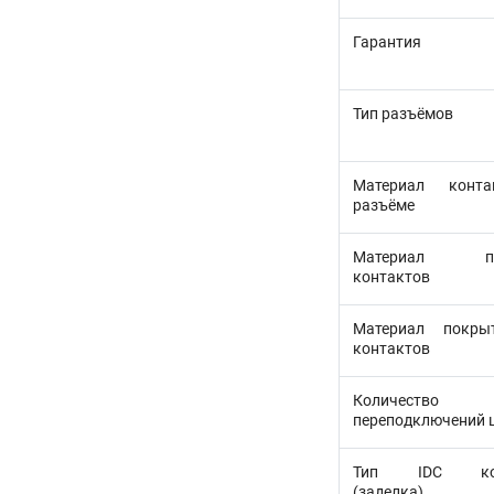
Гарантия
Тип разъёмов
Материал конт
разъёме
Материал по
контактов
Материал покры
контактов
Количество
переподключений 
Тип IDC кон
(заделка)