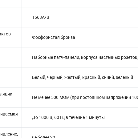
T568A/B
актов
Фосфористая бронза
Наборные патч-панели, корпуса настенных розеток
Белый, черный, желтый, красный, синий, зеленый
оляции
Не менее 500 МОм (при постоянном напряжении 100
живаемая
До 1000 В, 60 Гц в течение 1 минуты
ивление,
не более 20