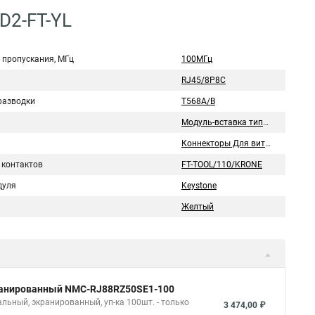
D2-FT-YL
 пропускания, МГц
100МГц
RJ45/8P8C
разводки
T568A/B
Модуль-вставка типа Keystone
Коннекторы Для витой пары
 контактов
FT-TOOL/110/KRONE
дуля
Keystone
Желтый
экранированный NMC-RJ88RZ50SE1-100
льный, экранированный, уп-ка 100шт. - только
3 474,00 ₽