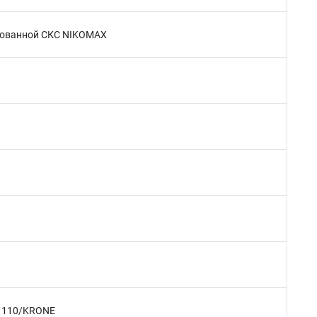
цированной СКС NIKOMAX
и 110/KRONE