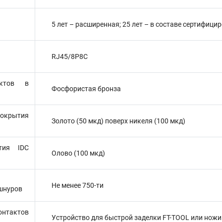
5 лет – расширенная; 25 лет – в составе сертифи
RJ45/8P8C
актов в
Фосфористая бронза
крытия
Золото (50 мкд) поверх никеля (100 мкд)
тия IDC
Олово (100 мкд)
Не менее 750-ти
шнуров
тактов
Устройство для быстрой заделки FT-TOOL или нож