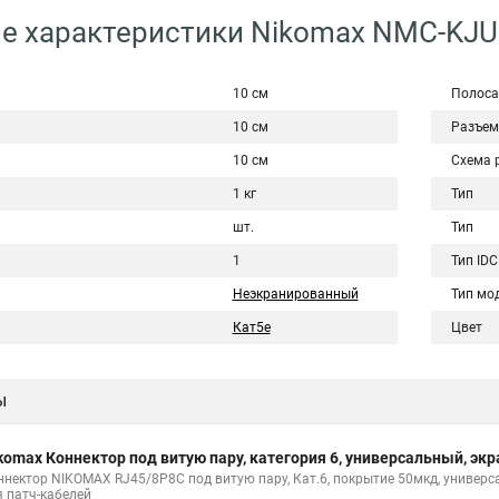
е характеристики Nikomax NMC-KJU
10 см
Полоса
10 см
Разъем
10 см
Схема 
1 кг
Тип
шт.
Тип
1
Тип IDC
Неэкранированный
Тип мо
Кат5е
Цвет
ы
komax Коннектор под витую пару, категория 6, универсальный, 
ннектор NIKOMAX RJ45/8P8C под витую пару, Кат.6, покрытие 50мкд, универса
я патч-кабелей