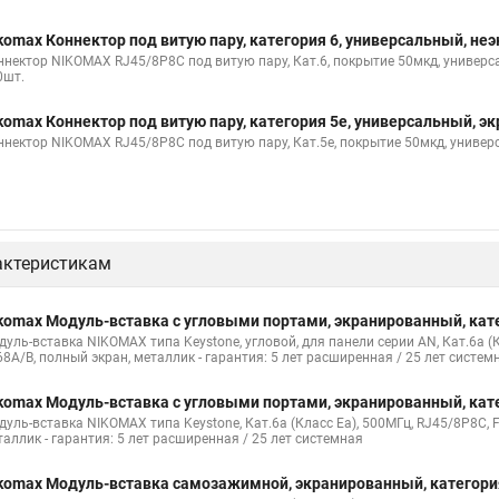
komax Коннектор под витую пару, категория 6, универсальный, 
ннектор NIKOMAX RJ45/8P8C под витую пару, Кат.6, покрытие 50мкд, универса
0шт.
komax Коннектор под витую пару, категория 5е, универсальный,
ннектор NIKOMAX RJ45/8P8C под витую пару, Кат.5е, покрытие 50мкд, универ
актеристикам
komax Модуль-вставка с угловыми портами, экранированный, ка
дуль-вставка NIKOMAX типа Keystone, угловой, для панели серии AN, Кат.6a (
68A/B, полный экран, металлик - гарантия: 5 лет расширенная / 25 лет систем
komax Модуль-вставка с угловыми портами, экранированный, ка
дуль-вставка NIKOMAX типа Keystone, Кат.6a (Класс Ea), 500МГц, RJ45/8P8C, 
таллик - гарантия: 5 лет расширенная / 25 лет системная
komax Модуль-вставка самозажимной, экранированный, категор