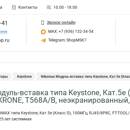
а
Контакты
10.00 - 18.00
-41
Звонок онлайн
MAX: +7 (936) 132-34-54
онок
p.ru
Telegram: ShopMSK7
торы
Keystone
Nikomax Модуль-вставка типа Keystone, Кат.5е (Клас.
уль-вставка типа Keystone, Кат.5е (
RONE, T568A/B, неэкранированный,
MAX типа Keystone, Кат.5е (Класс D), 100МГц, RJ45/8P8C, FT-TOOL
25 лет системная