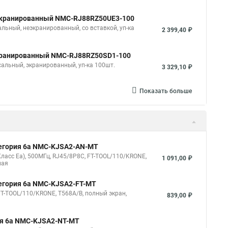
неэкранированный NMC-RJ88RZ50UE3-100
льный, неэкранированный, со вставкой, уп-ка
2 399,40 ₽
 экранированный NMC-RJ88RZ50SD1-100
сальный, экранированный, уп-ка 100шт.
3 329,10 ₽
Показать больше
тегория 6a NMC-KJSA2-AN-MT
Класс Ea), 500МГц, RJ45/8P8C, FT-TOOL/110/KRONE,
1 091,00 ₽
ная
тегория 6a NMC-KJSA2-FT-MT
FT-TOOL/110/KRONE, T568A/B, полный экран,
839,00 ₽
ия 6a NMC-KJSA2-NT-MT