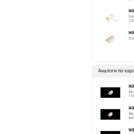
Ni
Ко
10
Ni
Ко
Аналоги по хар
Ni
Мо
T5
Ni
Мо
ме
Ni