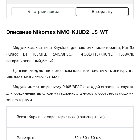
Быстрый заказ
В корзину
Описание Nikomax NMC-KJUD2-LS-WT
Модуль-вставка типа Keystone для системы мониторинга, Кат.5e
(Класс D), 100МГц, RJ45/8P8C, FT-TOOL/110/KRONE, T568A/B,
неэкранированный, белый
Данный модуль является компонентом системы мониторинга
NIKOMAX NMC-RP24-LS-1U-MT
Модули имеют по разъему RJ45/8P8C с каждой стороны и служат
для соединения двух коммута­ционных шнуров с соответствующими
коннекторами.
Весогабаритные характеристики (транспортные)
Размеры:
50 х 50 х 50 мм