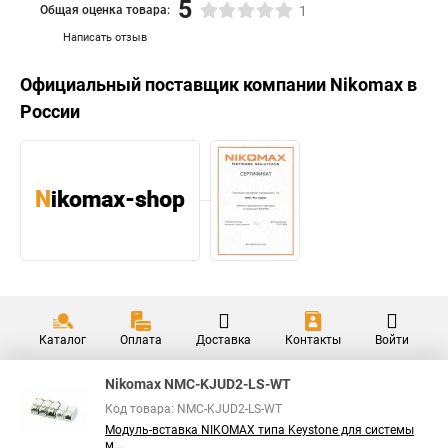
5
Общая оценка товара:
1
Написать отзыв
Официальный поставщик компании
Nikomax
в
России
Каталог
Оплата
Доставка
Контакты
Войти
Nikomax NMC-KJUD2-LS-WT
Код товара: NMC-KJUD2-LS-WT
Модуль-вставка NIKOMAX типа Keystone для системы
м...