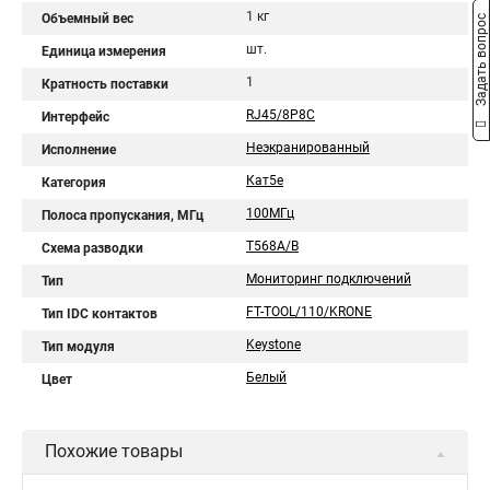
1 кг
Объемный вес
Задать вопрос
шт.
Единица измерения
1
Кратность поставки
RJ45/8P8C
Интерфейс
Неэкранированный
Исполнение
Кат5e
Категория
100МГц
Полоса пропускания, МГц
T568A/B
Схема разводки
Мониторинг подключений
Тип
FT-TOOL/110/KRONE
Тип IDC контактов
Keystone
Тип модуля
Белый
Цвет
Похожие товары