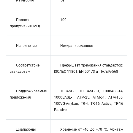
Категория
5e
Полоса
100
пропускания, МГц
Исполнение
Неэкранированное
Соответствие
Превышает требования стандартов:
стандартам
ISO/IEC 11801, EN 50173 и TIA/EIA-568
Поддерживаемые
10BASE-T, 100BASE-TX, 100BASE-T4,
приложения
1000BASE-T, ATM-25, ATM-51, ATM-155,
100VG-AnyLan, TR-4, TR-16 Active, TR-16
Passive
Диапазоны
Хранение от -40 до +70 °C. Монтаж