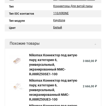
Коннекторы Для витой пары
Тип
110/KRONE
Тип IDC контактов
Keystone
Тип модуля
Белый
Цвет
Похожие товары
Nikomax Коннектор под витую
пару, категория 6,
3 860,00 ₽
универсальный,
экранированный NMC-
RJ88RZ50SE1-100
Nikomax Коннектор под витую
пару, категория 6,
2 666,00 ₽
универсальный,
неэкранированный NMC-
RJ88RZ50UE3-100
Nikomax Коннектор под витую