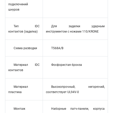
подключений
шнуров
Тип IDC
Для заделки ударным
контактов (заделка)
инструментом с ножами 110/KRONE
Схема разводки
T568A/B
Материал IDC
Фосфористая бронза
контактов
Материал
Высокопрочный, негорючий,
пластика
соответствует UL94V-0
Монтаж
Наборные патч-панели, корпуса