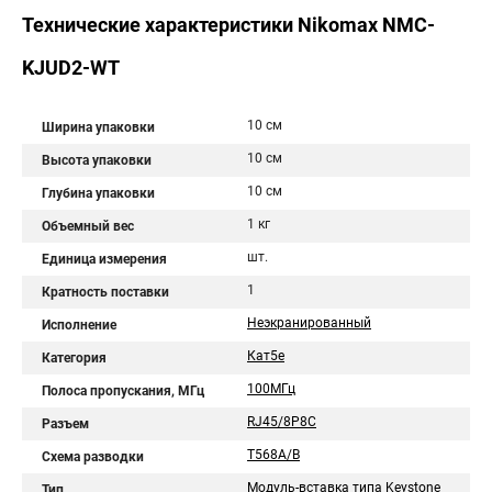
Технические характеристики Nikomax NMC-
KJUD2-WT
10 см
Ширина упаковки
10 см
Высота упаковки
10 см
Глубина упаковки
1 кг
Объемный вес
шт.
Единица измерения
1
Кратность поставки
Неэкранированный
Исполнение
Кат5е
Категория
100МГц
Полоса пропускания, МГц
RJ45/8P8C
Разъем
T568A/B
Схема разводки
Модуль-вставка типа Keystone
Тип