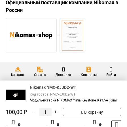
Официальный поставщик компании
Nikomax
в
России
Каталог
Оплата
Доставка
Контакты
Войти
Nikomax NMC-KJUD2-WT
Код товара: NMC-KJUD2-WT
Модуль-вставка NIKOMAX типа Keystone, Кат.5е (Клас...
100,00 ₽
–
+
В корзину
0
0
1