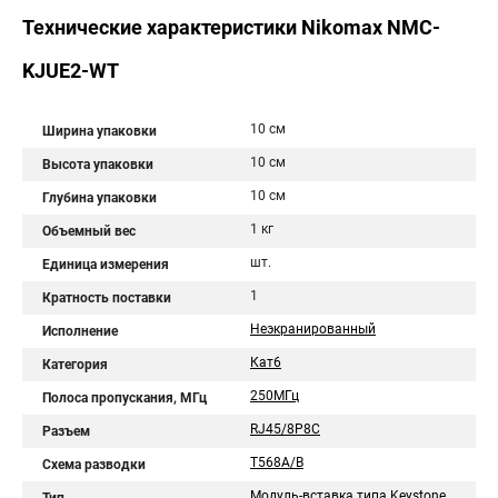
Технические характеристики Nikomax NMC-
KJUE2-WT
10 см
Ширина упаковки
10 см
Высота упаковки
10 см
Глубина упаковки
1 кг
Объемный вес
шт.
Единица измерения
1
Кратность поставки
Неэкранированный
Исполнение
Кат6
Категория
250МГц
Полоса пропускания, МГц
RJ45/8P8C
Разъем
T568A/B
Схема разводки
Модуль-вставка типа Keystone