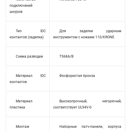
подключений
шнуров
Тип IDC
Для заделки ударным
контактов (заделка)
инструментом с ножами 110/KRONE
Схема разводки
T568A/B
Материал IDC
Фосфористая бронза
контактов
Материал
Высокопрочный, негорючий,
пластика
соответствует UL94V-0
Монтаж
Наборные патч-панели, корпуса