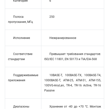
Категория
6
Полоса
250
пропускания, МГц
Исполнение
Неэкранированное
Соответствие
Превышает требования стандартов:
стандартам
ISO/IEC 11801, EN 50173 и TIA/EIA-568
Поддерживаемые
10BASE-T, 100BASE-TX, 100BASE-T4,
приложения
1000BASE-T, ATM-25, ATM-51, ATM-155,
100VG-AnyLan, TR-4, TR-16 Active, TR-16
Passive
Диапазоны
Хранение от -40 до +70 °C. Монтаж