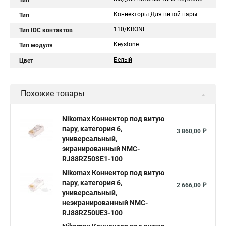
Тип
Коннекторы Для витой пары
Тип
110/KRONE
Тип IDC контактов
Keystone
Тип модуля
Белый
Цвет
Похожие товары
Nikomax Коннектор под витую
пару, категория 6,
3 860,00 ₽
универсальный,
экранированный NMC-
RJ88RZ50SE1-100
Nikomax Коннектор под витую
пару, категория 6,
2 666,00 ₽
универсальный,
неэкранированный NMC-
RJ88RZ50UE3-100