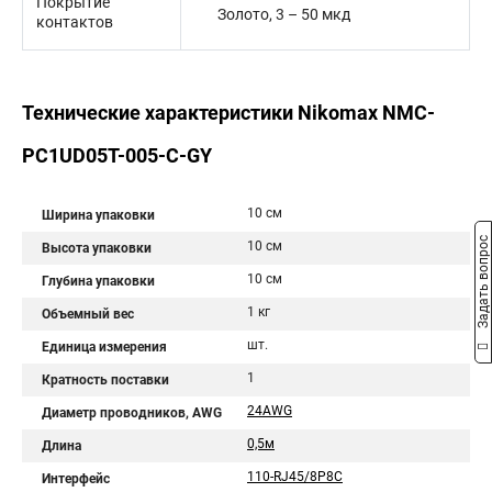
Покрытие
Золото, 3 – 50 мкд
контактов
Технические характеристики Nikomax NMC-
PC1UD05T-005-C-GY
10 см
Ширина упаковки
Задать вопрос
10 см
Высота упаковки
10 см
Глубина упаковки
1 кг
Объемный вес
шт.
Единица измерения
1
Кратность поставки
24AWG
Диаметр проводников, AWG
0,5м
Длина
110-RJ45/8P8C
Интерфейс