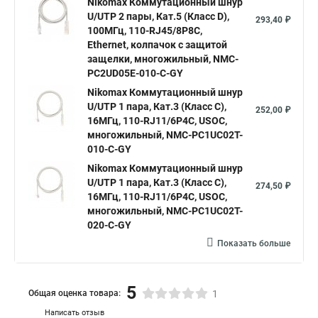
Nikomax Коммутационный шнур
U/UTP 2 пары, Кат.5 (Класс D),
293,40 ₽
100МГц, 110-RJ45/8P8C,
Ethernet, колпачок с защитой
защелки, многожильный, NMC-
PC2UD05E-010-C-GY
Nikomax Коммутационный шнур
U/UTP 1 пара, Кат.3 (Класс C),
252,00 ₽
16МГц, 110-RJ11/6P4C, USOC,
многожильный, NMC-PC1UC02T-
010-C-GY
Nikomax Коммутационный шнур
U/UTP 1 пара, Кат.3 (Класс C),
274,50 ₽
16МГц, 110-RJ11/6P4C, USOC,
многожильный, NMC-PC1UC02T-
020-C-GY
Показать больше
5
Общая оценка товара:
1
Написать отзыв