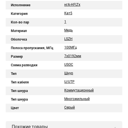
нгА-HFLTx
Исполнение
Кат5
Категория
1
Кол-во пар
Медь
Материал
LSZH
Оболочка
100МГц
Полоса пропускания, МГц
7х0192мм
Размер
USOC
Схема разводки
Шнур
Тип
U/UTP
Тип кабеля
Коммутационный
Тип шнура
Многожильный
Тип шнура
Серый
Цвет
Похожие товары