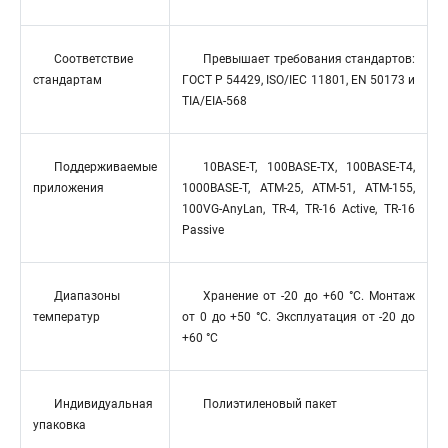
Соответствие
Превышает требования стандартов:
стандартам
ГОСТ Р 54429, ISO/IEC 11801, EN 50173 и
TIA/EIA-568
Поддерживаемые
10BASE-T, 100BASE-TX, 100BASE-T4,
приложения
1000BASE-T, ATM-25, ATM-51, ATM-155,
100VG-AnyLan, TR-4, TR-16 Active, TR-16
Passive
Диапазоны
Хранение от -20 до +60 °C. Монтаж
температур
от 0 до +50 °C. Эксплуатация от -20 до
+60 °C
Индивидуальная
Полиэтиленовый пакет
упаковка