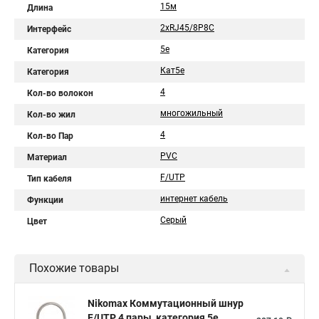
15м
Длина
2хRJ45/8P8C
Интерфейс
5e
Категория
Кат5e
Категория
4
Кол-во волокон
многожильный
Кол-во жил
4
Кол-во Пар
PVC
Материал
F/UTP
Тип кабеля
интернет кабель
Функции
Серый
Цвет
Похожие товары
Nikomax Коммутационный шнур
F/UTP 4 пары, категория 5е,