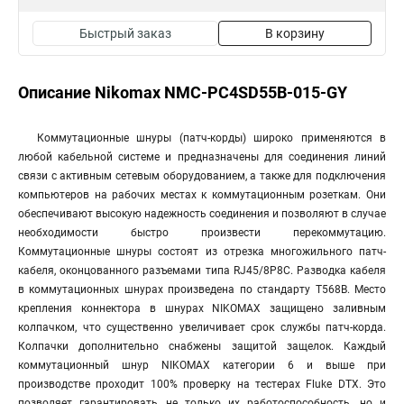
Быстрый заказ
В корзину
Описание Nikomax NMC-PC4SD55B-015-GY
Коммутационные шнуры (патч-корды) широко применяются в
любой кабельной системе и предназначены для соединения линий
связи с активным сетевым оборудованием, а также для подключения
компьютеров на рабочих местах к коммутационным розеткам. Они
обеспечивают высокую надежность соединения и позволяют в случае
необходимости быстро произвести перекоммутацию.
Коммутационные шнуры состоят из отрезка многожильного патч-
кабеля, оконцованного разъемами типа RJ45/8P8C. Разводка кабеля
в коммутационных шнурах произведена по стандарту T568B. Место
крепления коннектора в шнурах NIKOMAX защищено заливным
колпачком, что существенно увеличивает срок службы патч-корда.
Колпачки дополнительно снабжены защитой защелок. Каждый
коммутационный шнур NIKOMAX категории 6 и выше при
производстве проходит 100% проверку на тестерах Fluke DTX. Это
позволяет гарантировать не только их работоспособность, но и