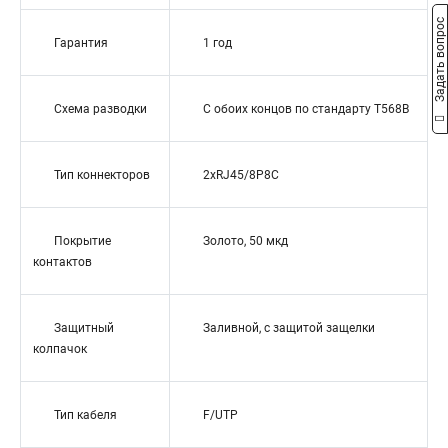
Задать вопрос
Гарантия
1 год
Схема разводки
С обоих концов по стандарту T568B
Тип коннекторов
2xRJ45/8P8C
Покрытие
Золото, 50 мкд
контактов
Защитный
Заливной, с защитой защелки
колпачок
Тип кабеля
F/UTP