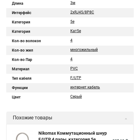
3м
Длина
2хRJ45/8P8C
Интерфейс
5e
Категория
Кат5e
Категория
4
Кол-во волокон
многожильный
Кол-во жил
4
Кол-во Пар
PVC
Материал
F/UTP
Тип кабеля
интернет кабель
Функции
Серый
Цвет
Похожие товары
Nikomax Коммутационный шнур
F/UTP 4 пары, категория 5е,