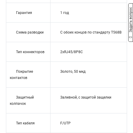
Задать вопрос
Гарантия
1 год
Схема разводки
С обоих концов по стандарту T568B
Тип коннекторов
2xRJ45/8P8C
Покрытие
Золото, 50 мкд
контактов
Защитный
Заливной, с защитой защелки
колпачок
Тип кабеля
F/UTP