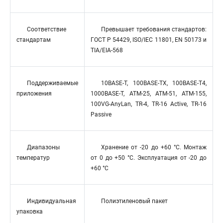
Соответствие
Превышает требования стандартов:
стандартам
ГОСТ Р 54429, ISO/IEC 11801, EN 50173 и
TIA/EIA-568
Поддерживаемые
10BASE-T, 100BASE-TX, 100BASE-T4,
приложения
1000BASE-T, ATM-25, ATM-51, ATM-155,
100VG-AnyLan, TR-4, TR-16 Active, TR-16
Passive
Диапазоны
Хранение от -20 до +60 °C. Монтаж
температур
от 0 до +50 °C. Эксплуатация от -20 до
+60 °C
Индивидуальная
Полиэтиленовый пакет
упаковка