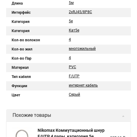
5м
Длина
2хRJ45/8P8C
Интерфейс
5e
Категория
Кат5e
Категория
4
Кол-во волокон
многожильный
Кол-во жил
4
Кол-во Пар
PVC
Материал
F/UTP
Тип кабеля
интернет кабель
Функции
Серый
Цвет
Похожие товары
Nikomax Коммутационный шнур
F/UTP 4 пары, категория 5е,