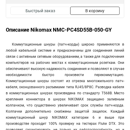
Быстрый заказ
В корзину
Описание Nikomax NMC-PC4SD55B-050-GY
Коммутационные шнуры (патч-корды) широко применяются в
любой кабельной системе и предназначены для соединения линий
связи с активным сетевым оборудованием, а также для подключения
компьютеров на рабочих местах к коммутационным розеткам. Они
обеспечивают высокую надежность соединения и позволяют в случае
необходимости быстро произвести перекоммутацию.
Коммутационные шнуры состоят из отрезка многожильного патч-
кабеля, оконцованного разъемами типа RJ45/8P8C. Разводка кабеля
в коммутационных шнурах произведена по стандарту T568B. Место
крепления коннектора в шнурах NIKOMAX защищено заливным
колпачком, что существенно увеличивает срок службы патч-корда.
Колпачки дополнительно снабжены защитой защелок. Каждый
коммутационный шнур NIKOMAX категории 6 и выше при
производстве проходит 100% проверку на тестерах Fluke DTX. Это
позволяет гарантировать не только их работоспособность, но и