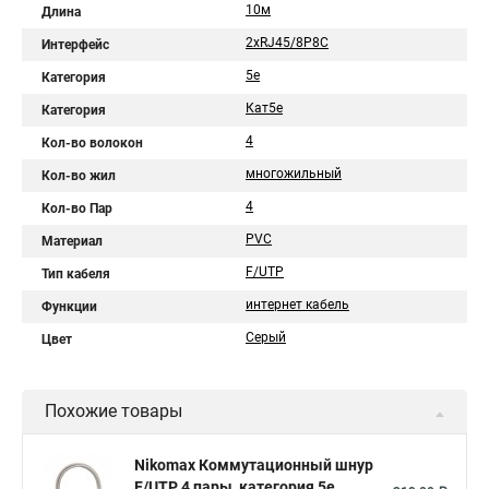
10м
Длина
2хRJ45/8P8C
Интерфейс
5e
Категория
Кат5e
Категория
4
Кол-во волокон
многожильный
Кол-во жил
4
Кол-во Пар
PVC
Материал
F/UTP
Тип кабеля
интернет кабель
Функции
Серый
Цвет
Похожие товары
Nikomax Коммутационный шнур
F/UTP 4 пары, категория 5е,