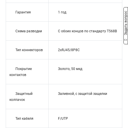
Гарантия
1 год
Задать вопрос
Схема разводки
С обоих концов по стандарту T568B
Тип коннекторов
2xRJ45/8P8C
Покрытие
Золото, 50 мкд
контактов
Защитный
Заливной, с защитой защелки
колпачок
Тип кабеля
F/UTP