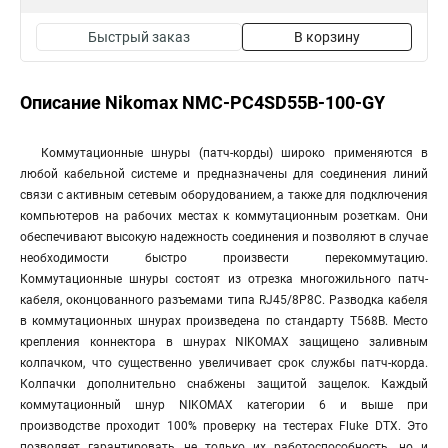
Быстрый заказ
В корзину
Описание Nikomax NMC-PC4SD55B-100-GY
Коммутационные шнуры (патч-корды) широко применяются в
любой кабельной системе и предназначены для соединения линий
связи с активным сетевым оборудованием, а также для подключения
компьютеров на рабочих местах к коммутационным розеткам. Они
обеспечивают высокую надежность соединения и позволяют в случае
необходимости быстро произвести перекоммутацию.
Коммутационные шнуры состоят из отрезка многожильного патч-
кабеля, оконцованного разъемами типа RJ45/8P8C. Разводка кабеля
в коммутационных шнурах произведена по стандарту T568B. Место
крепления коннектора в шнурах NIKOMAX защищено заливным
колпачком, что существенно увеличивает срок службы патч-корда.
Колпачки дополнительно снабжены защитой защелок. Каждый
коммутационный шнур NIKOMAX категории 6 и выше при
производстве проходит 100% проверку на тестерах Fluke DTX. Это
позволяет гарантировать не только их работоспособность, но и