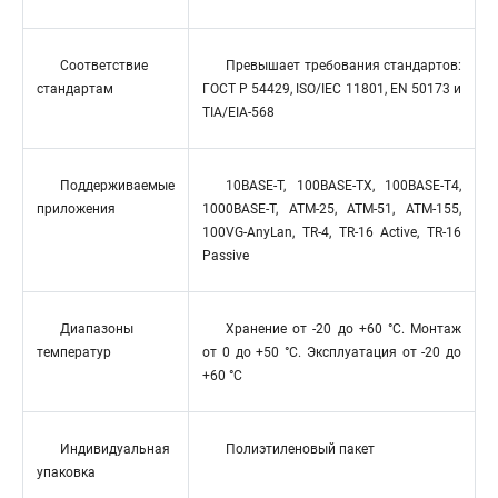
Соответствие
Превышает требования стандартов:
стандартам
ГОСТ Р 54429, ISO/IEC 11801, EN 50173 и
TIA/EIA-568
Поддерживаемые
10BASE-T, 100BASE-TX, 100BASE-T4,
приложения
1000BASE-T, ATM-25, ATM-51, ATM-155,
100VG-AnyLan, TR-4, TR-16 Active, TR-16
Passive
Диапазоны
Хранение от -20 до +60 °C. Монтаж
температур
от 0 до +50 °C. Эксплуатация от -20 до
+60 °C
Индивидуальная
Полиэтиленовый пакет
упаковка