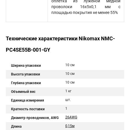
оплетка из луженой медной
проволоки 16x5x0,1 мм с
площадью покрытия не менее 55%
Технические характеристики Nikomax NMC-
PC4SE55B-001-GY
10 см
Ширина упаковки
10 см
Высота упаковки
10 см
Глубина упаковки
1 кг
Объемный вес
шт.
Единица измерения
1
Кратность поставки
26AWG
Диаметр проводников, AWG
0,15м
Длина