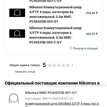
PC4SA55B-003-C-GY
Nikomax Коммутационный шнур
S/FTP 4 пары, категория 6a,
496,80 ₽
многожильный, 0,3м NMC-
PC4SA55B-003-GY
Nikomax Коммутационный шнур
S/FTP 4 пары, категория 6,
466,20 ₽
многожильный, 0,3м NMC-
PC4SE55B-003-C-GY
Показать больше
5
Общая оценка товара:
1
Написать отзыв
Официальный поставщик компании
Nikomax
в
России
Nikomax NMC-PC4SE55B-001-GY
Код товара: NMC-PC4SE55B-001-GY
Коммутационный шнур NIKOMAX S/FTP 4 пары, Кат.6