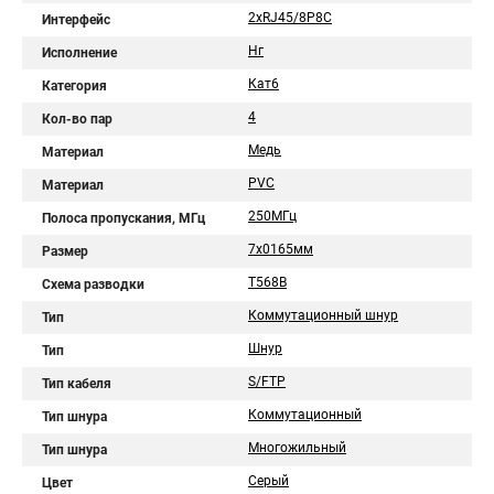
2хRJ45/8P8C
Интерфейс
Нг
Исполнение
Кат6
Категория
4
Кол-во пар
Медь
Материал
PVC
Материал
250МГц
Полоса пропускания, МГц
7х0165мм
Размер
T568B
Схема разводки
Коммутационный шнур
Тип
Шнур
Тип
S/FTP
Тип кабеля
Коммутационный
Тип шнура
Многожильный
Тип шнура
Серый
Цвет